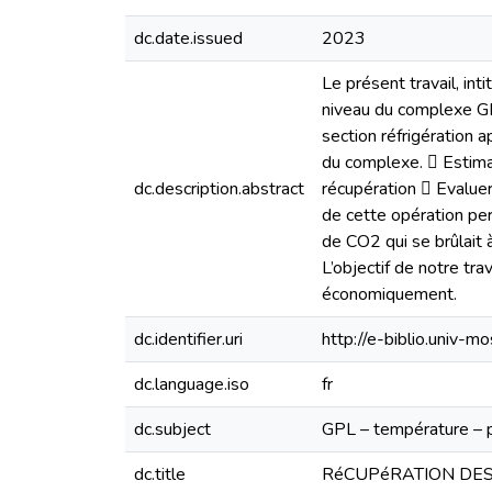
dc.date.issued
2023
Le présent travail, int
niveau du complexe GP
section réfrigération 
du complexe.  Estimat
dc.description.abstract
récupération  Evaluer 
de cette opération per
de CO2 qui se brûlait 
L’objectif de notre tr
économiquement.
dc.identifier.uri
http://e-biblio.univ
dc.language.iso
fr
dc.subject
GPL – température – p
dc.title
RéCUPéRATION DES