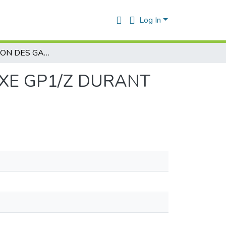
Log In
RéCUPéRATION DES GAZ TORCHéS AU COMPLEXE GP1/Z DURANT LE DéMARRAGE SECTION DE RéFRIGéRATION
XE GP1/Z DURANT