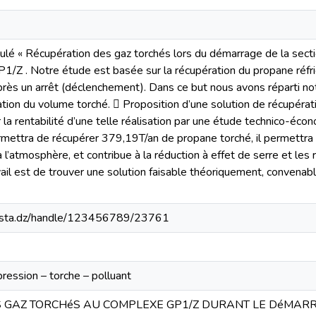
itulé « Récupération des gaz torchés lors du démarrage de la secti
1/Z . Notre étude est basée sur la récupération du propane réfri
après un arrêt (déclenchement). Dans ce but nous avons réparti no
ion du volume torché.  Proposition d’une solution de récupérati
la rentabilité d’une telle réalisation par une étude technico-écon
mettra de récupérer 379,19T/an de propane torché, il permettra 
à l’atmosphère, et contribue à la réduction à effet de serre et l
avail est de trouver une solution faisable théoriquement, convena
-mosta.dz/handle/123456789/23761
ression – torche – polluant
 GAZ TORCHéS AU COMPLEXE GP1/Z DURANT LE DéMARR