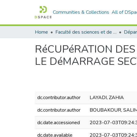
Communities & Collections
All of DSpa
Home
Faculté des sciences et de la technologie
RéCUPéRATION DES
LE DéMARRAGE SEC
dc.contributor.author
LAYADI, ZAHIA
dc.contributor.author
BOUBAKOUR, SALI
dc.date.accessioned
2023-07-03T09:24:
dc.date.available
2023-07-03T09:24: