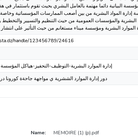
مؤسسة البيانية دائما مهتمة بالعامل البشري بحيث تقوم باستثمار في ه
ة إدارة المواد البشرية من بين أصعب الممارسات المؤسساتية وخاصة
البشرية والمؤسسات العمومية من حيث التنظيم والتسيير والتخطيط والر
ارة الموارد البشرية ومؤسسة ميناء مستغانم من حيث التأثير على انتشا
-mosta.dz/handle/123456789/24616
إدارة الموارد البشرية-التوظيف-التحفيز-هياكل المؤسسة-ج
دور إدارة الموارد الششرية ي مواجهة جاحةة كورونا در
Name:
MEMOIRE (1) (p).pdf