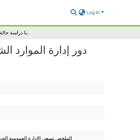
Log In
دور إدارة الموارد الششرية ي مواجهة جاحةة كورونا دراسة حالة ميناء مستغانم
دور إدارة الموارد ا
الملخص تسعى الإدارة العمومية الجزا