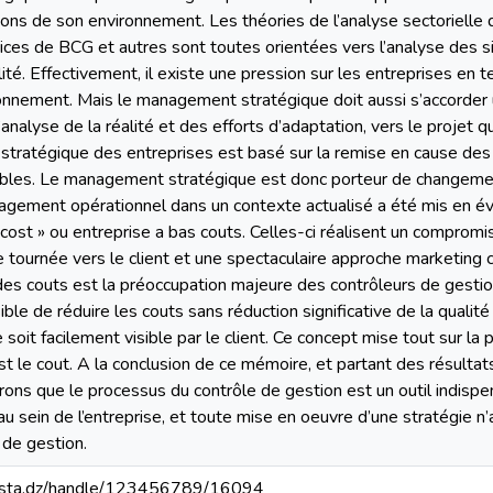
tions de son environnement. Les théories de l’analyse sectoriel
s de BCG et autres sont toutes orientées vers l’analyse des si
lité. Effectivement, il existe une pression sur les entreprises en
onnement. Mais le management stratégique doit aussi s’accorder u
nalyse de la réalité et des efforts d’adaptation, vers le projet q
stratégique des entreprises est basé sur la remise en cause de
bles. Le management stratégique est donc porteur de changement.
ement opérationnel dans un contexte actualisé a été mis en év
ost » ou entreprise a bas couts. Celles-ci réalisent un compromi
 tournée vers le client et une spectaculaire approche marketing co
es couts est la préoccupation majeure des contrôleurs de gestion
ible de réduire les couts sans réduction significative de la qualit
 soit facilement visible par le client. Ce concept mise tout sur la 
 le cout. A la conclusion de ce mémoire, et partant des résultat
rons que le processus du contrôle de gestion est un outil indispen
u sein de l’entreprise, et toute mise en oeuvre d’une stratégie n’
 de gestion.
-mosta.dz/handle/123456789/16094