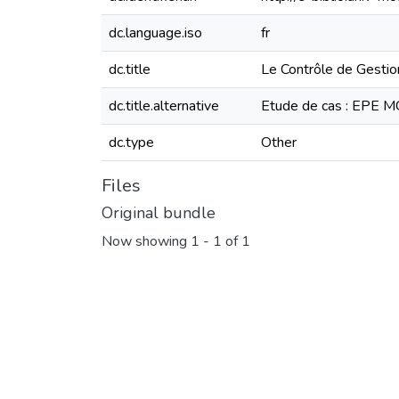
dc.language.iso
fr
dc.title
Le Contrôle de Gestion
dc.title.alternative
Etude de cas : EPE 
dc.type
Other
Files
Original bundle
Now showing
1 - 1 of 1