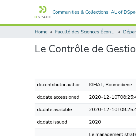
Communities & Collections
All of DSpa
Home
Faculté des Sciences Économiques Commerciales et des Sciences de Gestion
Le Contrôle de Gestio
dc.contributor.author
KIHAL, Boumediene
dc.date.accessioned
2020-12-10T08:25:
dc.date.available
2020-12-10T08:25:
dc.date.issued
2020
Le management stratég