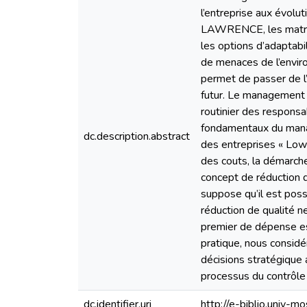
l’entreprise aux évolu
LAWRENCE, les matrice
les options d’adaptabi
de menaces de l’envir
permet de passer de l’a
futur. Le management 
routinier des responsa
fondamentaux du manag
dc.description.abstract
des entreprises « Lowc
des couts, la démarche
concept de réduction d
suppose qu’il est poss
réduction de qualité ne
premier de dépense est
pratique, nous considé
décisions stratégique a
processus du contrôle
dc.identifier.uri
http://e-biblio.univ