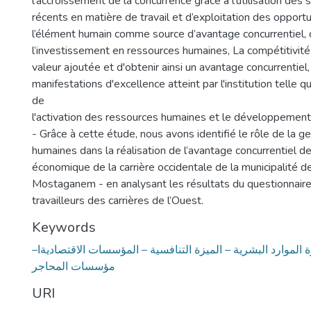
l’accroissement de la concurrence grâce à l’utilisation des
récents en matière de travail et d’exploitation des opportu
l’élément humain comme source d’avantage concurrentiel, q
l’investissement en ressources humaines, La compétitivité
valeur ajoutée et d'obtenir ainsi un avantage concurrentiel,
manifestations d'excellence atteint par l'institution telle qu
de
l'activation des ressources humaines et le développement 
- Grâce à cette étude, nous avons identifié le rôle de la 
humaines dans la réalisation de l’avantage concurrentiel de l
économique de la carrière occidentale de la municipalité de
Mostaganem - en analysant les résultats du questionnair
travailleurs des carrières de l’Ouest.
Keywords
ارة الموارد البشرية – الميزة التنافسية – المؤسسات الاقتصاديةا
مؤسسات المحاجر
URI