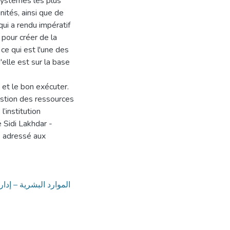
 systèmes les plus
nités, ainsi que de
ui a rendu impératif
 pour créer de la
 ce qui est l'une des
'elle est sur la base
et le bon exécuter.
gestion des ressources
’institution
 Sidi Lakhdar -
e adressé aux
الموارد البشرية – إد–