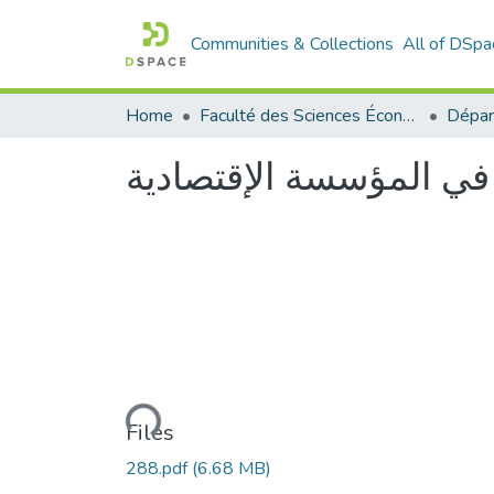
Communities & Collections
All of DSpa
Home
Faculté des Sciences Économiques Commerciales et des Sciences de Gestion
 في المؤسسة الإقتصادية
Loading...
Files
288.pdf
(6.68 MB)