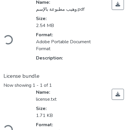
Name:
وهيب مطبوعة بالإسم.pdf
Size:
2.54 MB
ading...
Format:
Adobe Portable Document
Format
Description:
License bundle
Now showing
1 - 1 of 1
Name:
license.txt
Size:
1.71 KB
ading...
Format: