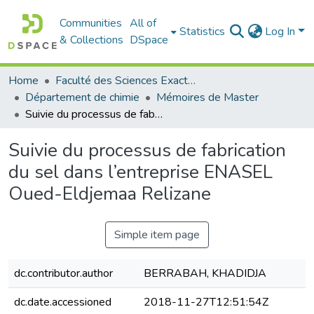
Communities
All of
Statistics
Log In
& Collections
DSpace
Home
Faculté des Sciences Exactes et de l'Informatique
Département de chimie
Mémoires de Master
Suivie du processus de fabrication du sel dans l’entreprise ENASEL Oued-Eldjemaa Relizane
Suivie du processus de fabrication
du sel dans l’entreprise ENASEL
Oued-Eldjemaa Relizane
Simple item page
dc.contributor.author
BERRABAH, KHADIDJA
dc.date.accessioned
2018-11-27T12:51:54Z