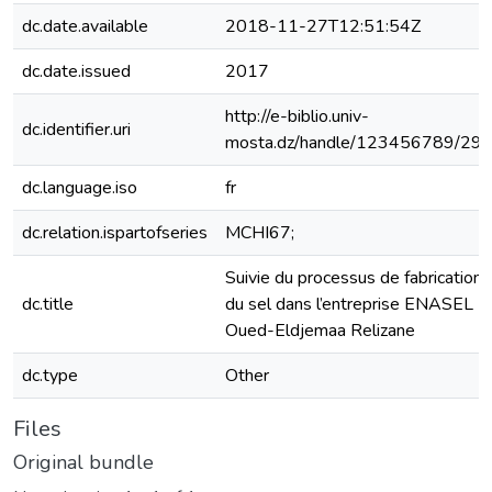
dc.date.available
2018-11-27T12:51:54Z
dc.date.issued
2017
http://e-biblio.univ-
dc.identifier.uri
mosta.dz/handle/123456789/29
dc.language.iso
fr
dc.relation.ispartofseries
MCHI67;
Suivie du processus de fabrication
dc.title
du sel dans l’entreprise ENASEL
Oued-Eldjemaa Relizane
dc.type
Other
Files
Original bundle