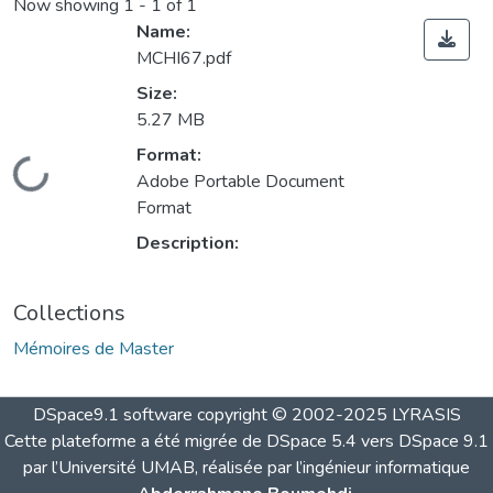
Now showing
1 - 1 of 1
Name:
MCHI67.pdf
Size:
5.27 MB
Format:
Loading...
Adobe Portable Document
Format
Description:
Collections
Mémoires de Master
DSpace9.1 software copyright © 2002-2025 LYRASIS
Cette plateforme a été migrée de DSpace 5.4 vers DSpace 9.1
par l’Université UMAB, réalisée par l’ingénieur informatique