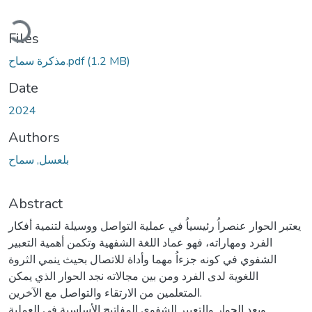
ading...
Files
مذكرة سماح.pdf
(1.2 MB)
Date
2024
Authors
بلعسل, سماح
Abstract
يعتبر الحوار عنصراُ رئيسياُ في عملية التواصل ووسيلة لتنمية أفكار
الفرد ومهاراته، فهو عماد اللغة الشفهية وتكمن أهمية التعبير
الشفوي في كونه جزءاُ مهما وأداة للاتصال بحيث ينمي الثروة
اللغوية لدى الفرد ومن بين مجالاته نجد الحوار الذي يمكن
المتعلمين من الارتقاء والتواصل مع الآخرين.
ويعد الحوار والتعبير الشفوي المفاتيح الأساسية في العملية