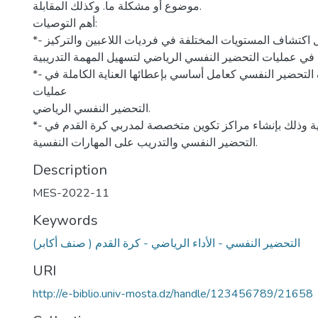
موضوع أو مشكلة ما. وكذلك المقابلة.
أهم التوصیات:
*- الاجتهاد الكامل لأجل اكتشاف المستویات المختلفة في فردیات اللاعبین والتركیز
 في عملیات التحضیر النفسي الریاضي لتسهیل المهمة التدریبیة.
*- إدراك أهمیة محددة التحضیر النفسي كعامل أساسي بإعطائها العنایة الكاملة في
عملیات
التحضیر النفسي الریاضي.
*- عقد دورا ت تدریبیة وذلك بإنشاء مراكز تكوین متخصصة لمدربي كرة القدم في
التحضیر النفسي والتدریب على المهارات النفسیة.
Description
MES-2022-11
Keywords
التحضير النفسي - الأداء الرياضي - كرة القدم ( صنف أكابر)
URI
http://e-biblio.univ-mosta.dz/handle/123456789/21658