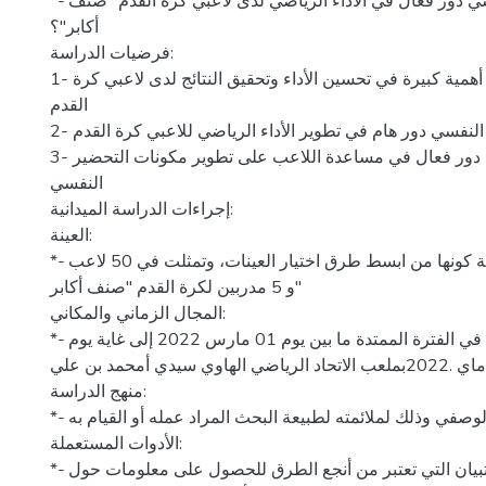
*- هل للتحضیر النفسي دور فعال في الأداء الریاضي لدى لاعبي كرة القدم" صنف
أكابر"؟
فرضیات الدراسة:
1- للتحضیر النفسي أهمية كبیرة في تحسین الأداء وتحقیق النتائج لدى لاعبي كرة
القدم
2- للتحضیر النفسي دور هام في تطویر الأداء الریاضي للاعبي كرة القدم
3- للأخصائي النفسي دور فعال في مساعدة اللاعب على تطویر مكونات التحضیر
النفسي
إجراءات الدراسة المیدانیة:
العینة:
*- اخترنا العینة العشوائیة كونها من ابسط طرق اختیار العینات، وتمثلت في 50 لاعب
و 5 مدربين لكرة القدم "صنف أكابر"
المجال الزماني والمكاني:
*- تمت الدراسة المیدانیة في الفترة الممتدة ما بین یوم 01 مارس 2022 إلى غایة یوم
29 ماي .2022بملعب الاتحاد الرياضي الهاوي سيدي أمحمد بن علي.
منهج الدراسة:
*- اعتمدنا على المنهج الوصفي وذلك لملائمته لطبیعة البحث المراد عمله أو القیام به.
الأدوات المستعملة:
*- تم إتباع تقنیة الاستبیان التي تعتبر من أنجع الطرق للحصول على معلومات حول