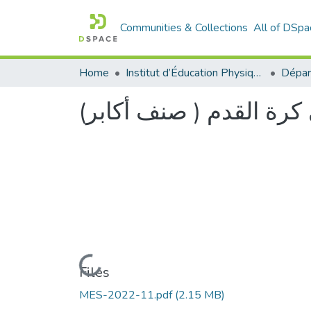
Communities & Collections
All of DSpa
Home
Institut d’Éducation Physique et Sportive
 كرة القدم ( صنف أكابر)
Loading...
Files
MES-2022-11.pdf
(2.15 MB)