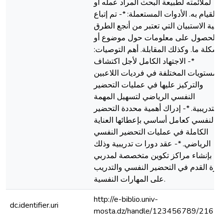
لملائمته لطبیعة البحث المراد عمله أو
القیام به. الأدوات المستعملة: *- تم إتباع
قنیة الاستبیان التي تعتبر من أنجع الطرق
للحصول على معلومات حول موضوع أو
كلة ما. وكذلك المقابلة. أهم التوصیات:
*- الاجتهاد الكامل لأجل اكتشاف
لمستویات المختلفة في فردیات اللاعبین
والتركیز علیها في عملیات التحضیر
النفسي الریاضي لتسهیل المهمة
التدریبیة. *- إدراك أهمیة محددة التحضیر
النفسي كعامل أساسي بإعطائها العنایة
الكاملة في عملیات التحضیر النفسي
الریاضي. *- عقد دورا ت تدریبیة وذلك
بإنشاء مراكز تكوین متخصصة لمدربي
رة القدم في التحضیر النفسي والتدریب
على المهارات النفسیة.
http://e-biblio.univ-
dc.identifier.uri
mosta.dz/handle/123456789/2165