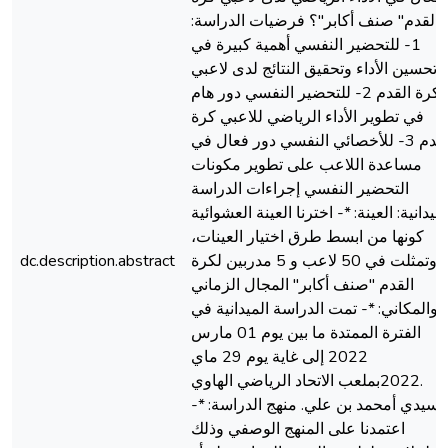
القدم" صنف أكابر"؟ فرضیات الدراسة:
1- للتحضیر النفسي أهمية كبیرة في
تحسین الأداء وتحقیق النتائج لدى لاعبي
كرة القدم 2- للتحضیر النفسي دور هام
في تطویر الأداء الریاضي للاعبي كرة
القدم 3- للأخصائي النفسي دور فعال في
مساعدة اللاعب على تطویر مكونات
التحضیر النفسي إجراءات الدراسة
لمیدانیة: العینة: *- اخترنا العینة العشوائیة
كونها من ابسط طرق اختیار العینات،
وتمثلت في 50 لاعب و 5 مدربين لكرة
dc.description.abstract
القدم "صنف أكابر" المجال الزماني
والمكاني: *- تمت الدراسة المیدانیة في
الفترة الممتدة ما بین یوم 01 مارس
2022 إلى غایة یوم 29 ماي
.2022بملعب الاتحاد الرياضي الهاوي
سيدي أمحمد بن علي. منهج الدراسة: *-
اعتمدنا على المنهج الوصفي وذلك