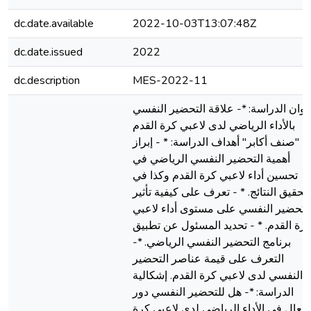
dc.date.available
2022-10-03T13:07:48Z
dc.date.issued
2022
dc.description
MES-2022-11
وان الدراسة: *- علاقة التحضیر النفسي
بالأداء الریاضي لدى لاعبي كرة القدم
"صنف أكابر" أهداف الدراسة: * - إبراز
أهمیة التحضیر النفسي الریاضي في
تحسین أداء لاعبي كرة القدم وكذا في
تحقیق النتائج. * - تعرف على كیفیة تأثیر
لتحضیر النفسي على مستوى أداء لاعبي
رة القدم. * - تحدید المسئول عن تطبیق
برنامج التحضیر النفسي الریاضي. *-
التعرف على قیمة عناصر التحضیر
النفسي لدى لاعبي كرة القدم. إشكالیة
الدراسة: *- هل للتحضیر النفسي دور
فعال في الأداء الریاضي لدى لاعبي كرة