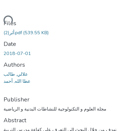
ading...
Files
(539.55 KB)
أثر(2).pdf
Date
2018-07-01
Authors
علالي, طالب
عطا الله, أحمد
Publisher
مجلة العلوم و التكنولوجية للنشاطات البدنية و الرياضية
Abstract
نهدف من خلال البحث إلى التعرف على كفاءة مدرس التربية