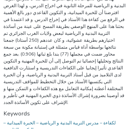
البدنية و الرياضية للمرحلة الثانوية في اخراج الدرس، و لهذا الغرض
افترضنا أن للخبرة الميدانية، و التكوين القاعدي دور بالغ الأهمية
في الرفع من كفاءة هذا الأستاذ في إخراج الدرس. و قد اعتمدنا في
بحثنا هذا على المنهج الوصفي بطريقة المسح على عينة من أساتذة
التربية البدنية و الرياضية لبعض ولايات الغرب الجزائري تم
اختيارهم بطريقة عشوائية، و كان عددهم (250 أستاذا) جمعنا
نتائجها بواسطة أداة قياس متمثلة في إستبانة مكونة من سبعة
محاور ضمت في مجملها (77) بندا بلغ ثباتها (0.906) .بعد جمع
النتائج وتحليلها إحصائيا تم التوصل إلى أن للخبرة المهنية و التكوين
القاعدي تأثيرا إيجابيا على الكفاءات التدريسية و استثارت الدافعية
لدى التلاميذ من قبل أستاذ التربية البدنية و الرياضية، و أن الخبرة
التي يكتسبها الأستاذ من خلال التخطيط للمواقف التدريسية
المختلفة أعطته إمكانية التعامل مع هذه الكفاءات و التمكن منها و
قد أوصينا بضرورة إشراك الأساتذة ذوي الخبرة المهنية في تأطير و
الإشراف على تكوين الأساتذة الجدد.
Keywords
لكفاءة – مدرس التربية البدنية و الرياضية – الخبرة الميدانية –