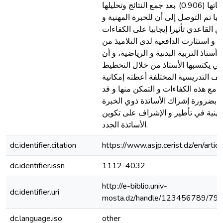
بندا بلغ ثباتها (0.906) .بعد جمع النتائج وتحليلها
يا تم التوصل إلى أن للخبرة المهنية و
ين القاعدي تأثيرا إيجابيا على الكفاءات
ة و استثارت الدافعية لدى التلاميذ من
 أستاذ التربية البدنية و الرياضية، و أن
لتي يكتسبها الأستاذ من خلال التخطيط
قف التدريسية المختلفة أعطته إمكانية
ل مع هذه الكفاءات و التمكن منها و قد
ا بضرورة إشراك الأساتذة ذوي الخبرة
مهنية في تأطير و الإشراف على تكوين
الأساتذة الجدد.
dc.identifier.citation
https://www.asjp.cerist.dz/en/arti
dc.identifier.issn
1112-4032
http://e-biblio.univ-
dc.identifier.uri
mosta.dz/handle/123456789/79
dc.language.iso
other