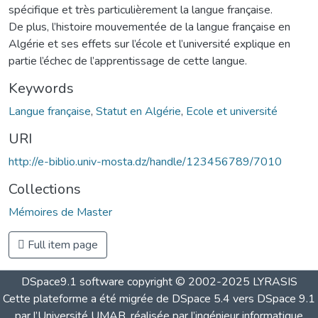
spécifique et très particulièrement la langue française.
De plus, l’histoire mouvementée de la langue française en
Algérie et ses effets sur l’école et l’université explique en
partie l’échec de l’apprentissage de cette langue.
Keywords
Langue française
,
Statut en Algérie
,
Ecole et université
URI
http://e-biblio.univ-mosta.dz/handle/123456789/7010
Collections
Mémoires de Master
Full item page
DSpace9.1 software copyright © 2002-2025 LYRASIS
Cette plateforme a été migrée de DSpace 5.4 vers DSpace 9.1
par l’Université UMAB, réalisée par l’ingénieur informatique