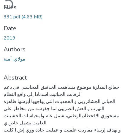
Files
331.pdf
(4.63 MB)
Date
2019
Authors
مولاي, آمنة
Abstract
حعالج المذلزة موضوع مساهمت الخدقيق المحاسبي في دعم
الزقابت الجبائيت اسدنادا إلى واقع النظام
الجبائي الجشائزريي و الخحدياث التي يواجهها أبزسها ظاهزة
التهزب و الغش الضزيبي لما جفزسه من مخاطز على
مسخووي الاقخطاديالوطني،بشمل عام وامخياساث الخشينت
العامت بشمل خاص.ي
و بهدف إرساء مقاربت علميت و عمليت جادة ووي إش ا كليت