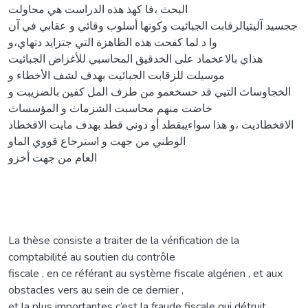
البحث ،فا كهذ هذه الدراست هي محاولت
ججسيد آليتيالزقابت الجبائيت وكونها أسلوب وقائي و عقابي في آن
وا د لما كفحت هذه الظاهزة التي جتزايد دتهاي،و
هذاي بالاعخماد على الخدقيق المحاسبي للأغزاض الجبائيت
موسيلت للزقابت الجبائيت بهدف لشف الأخطاء و
الخجاوساث التيي قد حسخعمو من طزف المل كفين بالضزيبت و
خاضت منهم محاسبت الشزماث و المؤسساث
الاقخطاديت ،و هذا سواءيبقطد أو دوني قطد بهدف مايت الاقخطاد
الوطني من جهت و استرجاع قووي الماو
العام من جهت أخزو
La thèse consiste a traiter de la vérification de la
comptabilité au soutien du contrôle
fiscale , en ce référant au système fiscale algérien , et aux
obstacles vers au sein de ce dernier ,
et la plus importantes c’est la fraude fiscale qui détruit