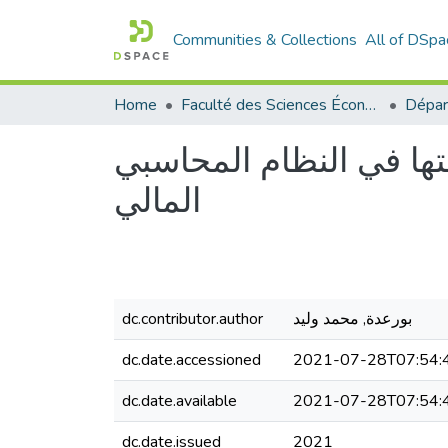
Communities & Collections
All of DSpa
Home
Faculté des Sciences Économiques Commerciales et des Sciences de Gestion
تها في النظام المحاسبي
المالي
بورعدة, محمد وليد
dc.contributor.author
dc.date.accessioned
2021-07-28T07:54:
dc.date.available
2021-07-28T07:54:
dc.date.issued
2021