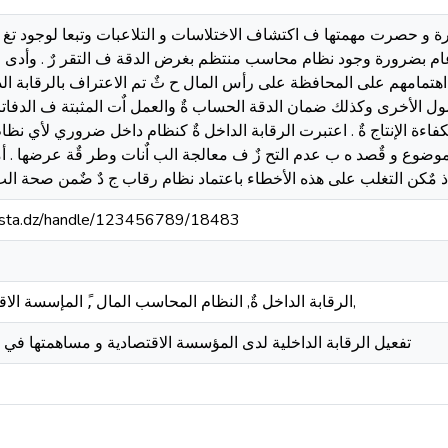
ة و حصرت مهمتها ف اكتشاف الاختلاسات و التلاعبات وتبعا لوجود تغ 
عام بضرورة وجود نظام محاسب منتظم بغرض الدقة ف التقر رٌ . وأدى فص
تمامهم على المحافظة على رأس المال ح ثٌ تم الاعتراف بالرقابة الد
لأصول الأخرى وكذلك ضمان الدقة الحساب ةٌ والعمل اٌت المثبتة ف الدف
فاءة الإنتاج ةٌ . اعتبرت الرقابة الداخل ةٌ كنظام داخل ضروري لأي نظ
وضوع و قٌصد ه ب عدم التح زٌ ف معالجة الب اٌنات وطر قٌة عرضها . أما
 إذ مٌكن التغلب على هذه الأخطاء باعتماد نظام رقاب ج دٌ ضٌمن صحة الب
-mosta.dz/handle/123456789/18483
الرقابة الداخل ةٌ, النظام المحاسب المال ,ً المإسسة الاقتصاد ةٌ, نظام المعلومات,
تفعيل الرقابة الداخلية لدى المؤسسة الاقتصادية و مساهمتها في 