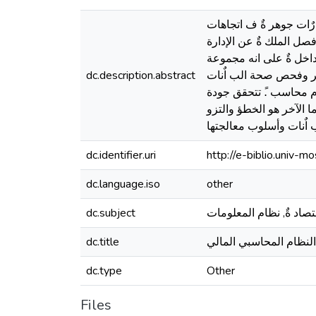
رٌات جوهر ةٌ ف اتجاهات
ل الملك ةٌ عن الإدارة
اخل ةٌ على انه مجموعة
اتر وفحص صحة الب اٌنات
dc.description.abstract
ام محاسب .ً تتحقق جودة
 الآخر هو الخطؤ والتزو
 اٌنات وأسلوب معالجتها
dc.identifier.uri
http://e-biblio.univ
dc.language.iso
other
dc.subject
النظام المحاسبي المالي
dc.title
dc.type
Other
Files