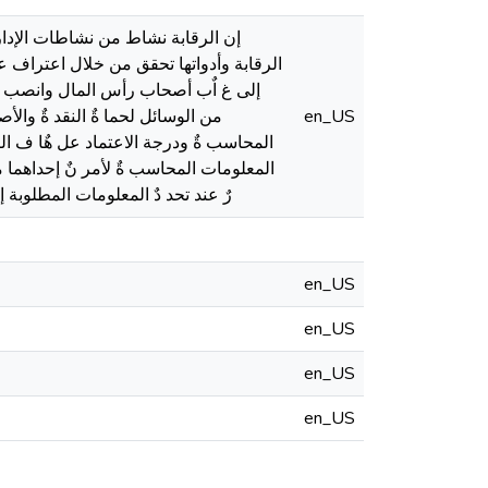
إن الرقابة نشاط من نشاطات الإدار
الرقابة وأدواتها تحقق من خلال اعتراف 
إلى غ اٌب أصحاب رأس المال وانصب اه
en_US
من الوسائل لحما ةٌ النقد ةٌ وا
المحاسب ةٌ ودرجة الاعتماد عل هٌا ف الك
المعلومات المحاسب ةٌ لأمر نٌ إحداهما م
رٌ عند تحد دٌ المعلومات المطلوبة
en_US
en_US
en_US
en_US