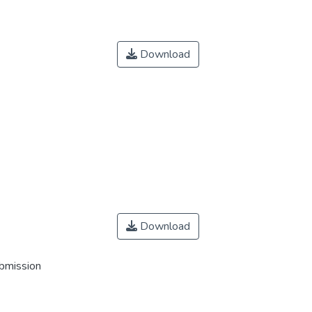
Download
Download
ubmission