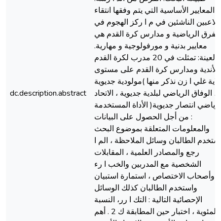
المعايير الأساسية التي يتم وفقها انتقاء
للاعبين الناشئين في م ا ركز الهجوم في
الفرق الرياضية و مدارس كرة القدم هي
معايير بدنية و مورفولوجية و مهارية.
العينة: تمثلت في 20 مدرب لكرة القدم
لأندية ومدارس كرة القدم على مستوى
لاية غلي ا زن نذكر منها )مولودية جديوية
، الوفاق الرياضي لبلدية جديوية ، الاتحاد
dc.description.abstract
لرياضي انتصار جديوية( الأداة المستخدمة
: من أجل الحصول على البيانات
والمعلومات المتعلقة بموضوع البحث
ستخدم الطالبان وسائل الملاحظة ، الم ا
رجع والمصادر العلمية ، المقابلات
الشخصية مع المدربين والخب ا رء
وأصحاب الاختصاص ، استمارة استبيان
واستخدم الطالبان كذلك الوسائل
الإحصائية التالية : التك ا رر، النسبة
المئوية ، اختبار حين المطابقة ك 2 . أهم