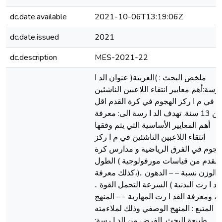
dc.date.available
2021-10-06T13:19:06Z
dc.date.issued
2021
dc.description
MES-2021-22
ملخص البحث : )العربية( عنوان الد ا
رسة:أهم معايير انتقاء اللاعبين الناشئين
في م ا ركز الهجوم في كرة القدم اقل
من 13 سنة. تهدف الد ا رسة الى: معرفة
أهم المعايير الأساسية التي يتم وفقها
انتقاء اللاعبين الناشئين في م ا ركز
لهجوم في الفرق الرياضية و مدارس كرة
القدم من قياسات مورفولوجية ) الطول
الوزن نسبة – – الدهون ..(،كذلك معرفة
قد ا رت البدنية ) السرعة التحمل القوة ..
( ، ومعرفة القد ا رت المهارية - – المنهج
المتبع : المنهج الوصفي وذلك لملاءمته
طبيعة البحث. الفرض من الد ا رسة: