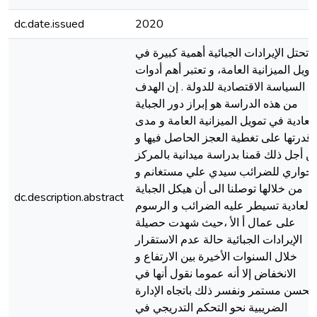
dc.date.issued
2020
تحتل الإيرادات الجبائية أهمية كبيرة في
مويل الميزانية العامة، و تعتبر أهم أدوات
السياسة الاقتصادية للدولة . إن الهدف
من هذه الدراسة هو إبراز دور الجباية
العادية في تمويل الميزانية العامة و مدى
قدرتها على تغطية العجز الحاصل فيها و
ن أجل ذلك قمنا بدراسة ميدانية بالمركز
لجواري للضرائب سيدي علي مستغانم و
من خلالها توصلنا الى أن هيكل الجباية
dc.description.abstract
العادية تسيطر عليه الضرائب و الرسوم
على عمال أ الأ ،حيث شهدت حصيلة
الإيرادات الجبائية حالة عدم الاستقرار
خلال السنوات الأخيرة بين الارتفاع و
الانخفاض إلا أنه عموما نقول أنها في
تحسن مستمر ونفسر ذلك باتجاه الإدارة
الضريبية نحو التحكم التدريجي في