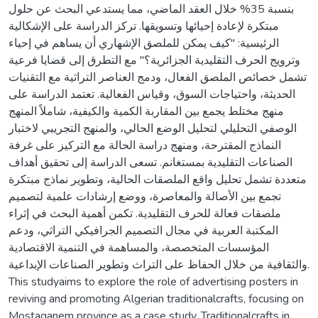
بنسبة 35% خلال العقد الماضي، مما يستدعي البحث عن حلول
مبتكرة لإعادة إحيائها وتسويقها. تركز الدراسة على الإشكالية
الرئيسية: "كيف يمكن للملصق الإشهاري أن يساهم في إحياء
وترويج الحرف التقليدية الجزائرية؟" مع التطرق إلى قضايا فرعية
تشمل خصائص الملصق الفعال، ودمج العناصر التراثية مع التقنيات
الحديثة، واحتياجات السوق، وقياس الفعالية. تعتمد الدراسة على
منهج مختلط يجمع بين المقاربة الكمية والكيفية، شاملاً المنهج
الوصفي التحليلي لتحليل الوضع الحالي، والمنهج التجريبي لاختبار
النماذج المقترحة، ومنهج دراسة الحالة مع التركيز على غرفة
الصناعات التقليدية بمستغانم. تسعى الدراسة إلى تحقيق أهداف
متعددة تشمل تحليل واقع الملصقات الحالية، وتطوير نماذج مبتكرة
تجمع بين الأصالة والمعاصرة، ووضع إرشادات علمية لتصميم
ملصقات فعالة للحرف التقليدية. تكمن أهمية البحث في إثراء
المكتبة العربية في مجال التصميم الجرافيكي التراثي، ودعم
المؤسسات المتخصصة، والمساهمة في التنمية الاقتصادية
والثقافية من خلال الحفاظ على التراث وتطوير الصناعات الإبداعية.
This studyaims to explore the role of advertising posters in
reviving and promoting Algerian traditionalcrafts, focusing on
Mostaganem province as a case study. Traditionalcrafts in