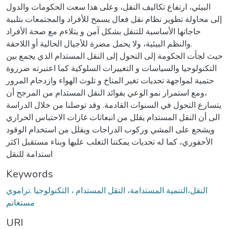
البيئي، ارتفاع تكاليف النقل، وعلى هذا سعت الحكومات والدول
إلى محاولة تطوير نظام نقل فعال يسمح للأفراد والمجتمعات بتلبية
حاجاتها الأساسية للتنقل بشكل آمن و يتلاءم مع صحة الأفراد
والنظم البيئية، ولا يحمل مضرة للأجيال الحالية أو اللاحقة.
حيث لجأت الحكومة إلى التحول إلى النقل المستدام الذي يجمع بين
التكنولوجيا والسياسات و التغييرات السلوكية كما اعتبرته ضرروة
حتمية لمواجهة تحديات تغير المناخ و تلوث الهواء وازدحام المرور
،ومع استمرار نمو الوعي بفوائد النقل المستدام من المرجح أن
يتسارع التحول في السنوات القادمة. وقد توصلنا من خلال الدراسة
الى أن النقل المستدام يقلل من انبعاثات غازات الاحتباس الحراري
ويشجع على المشي وركوب الدراجات ويقلل من استخدام الوقود
الأحفوري، كما له تحديات يمكننا التغلب عليها وبناء مستقبل اكثر
استدامة للنقل
Keywords
النقل،التنمية المستدامة، النقل المستدام ، التكنولوجيا .تراموي
مستغانم
URI