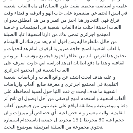
اعلمية و اسياسية مجتمعا بقيت ظرة االسان اى ماة االعاب اشعبية
في اسق االجتماعي مقتصرة على جاب الهو و اترفيه و قضاء وقت
افراغ فهي التتجاوز هذا احيز من اتفير و من هذا امطلق يبدو ان
االعاب احديثة احتلت ماة االعاب اشعبية في امجتمعات و خاصة
امجتمع اجزائري تمحي بذك من ذارتا اشعبية اعابا االصيلة
من خالل ماتطرقا ايه يمن اقول اه م يعد من شك ان االهتمام
باالعاب اشعبية اصبح حاجة ضرورية لوقوف امام هذ اتحديات و
تحقيق هذا اغرض البد من تظافر اجهود فيجميع مؤسساتا اتربوية و
اثقافية و هذا ما دفع اطابان اى هذ ادراسة اتي حاوت اتعرف على
االعاب اشعبية في امجتمع اجزائري
و عليه هدف ابحث اشف عن واقع األعاب و ارياضات اشعبية
اتقليدية في امجتمع اجزائري و معرفة طابع األعاب وارياضات
اشعبية ما هدف ابحث ي فت االتبا حول أهمية امحافظة على
األعاب اشعبية و استخدم امهج اوصفي من أجل اوصول إى تائج أثر
دقة و موضوعية ومطابقة لواقع علي عية تتون من جمعيتين ألعاب
اتقليدية بوالية معسر و م خص اعية بأي خصائص أو مميزات و ان
حجم اعية 30 مخرطا ،) 15 مخرط ل جمعية( باستخدام استمارة
تحتوي مجموعة من االسئلة امرتبطة بموضوع البحث.