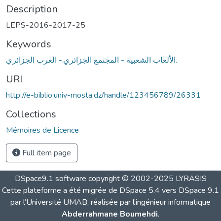
Description
LEPS-2016-2017-25
Keywords
الألعاب الشعبية - المجتمع الجزائري.- الغرب الجزائري.
URI
http://e-biblio.univ-mosta.dz/handle/123456789/26331
Collections
Mémoires de Licence
Full item page
DSpace9.1 software copyright © 2002-2025 LYRASIS
Cette plateforme a été migrée de DSpace 5.4 vers DSpace 9.1
par l’Université UMAB, réalisée par l’ingénieur informatique
Abderrahmane Boumehdi
.