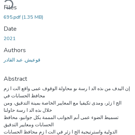
ding...
Files
695.pdf
(1.35 MB)
Date
2021
Authors
قوعيش, عبد القادر
Abstract
إن اليدف من ىذه الد ا رسة ىو محاولة الوقوف عمى واقع الت ا زم
محافظ الحسابات في
الج ا زئر، ومدى تكيفيا مع المعايير الخاصة بمينة التدقيق، ومن
خلال ىذه الد ا رسة حاولنا
تسميط الضوء عمى أىم الجوانب المممة بكل جوانبو، محافظ
الحسابات ومعايير التدقيق
الدولية واسترتيجية الج ا زئر في الت ا زم محافظ الحسابات