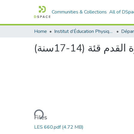
Communities & Collections
All of DSpa
Home
Institut d’Éducation Physique et Sportive
قئة (14-17سنة
Loading...
Files
LES 660.pdf
(4.72 MB)