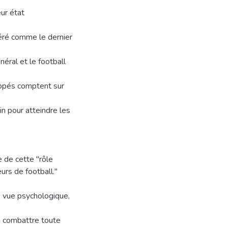
eur état
déré comme le dernier
ral et le football
loppés comptent sur
in pour atteindre les
e de cette "rôle
urs de football."
de vue psychologique,
à combattre toute