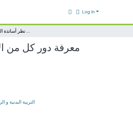
Log In
معرفة دور كل من الأسلوبین التبادلي و حل المشكلات على تنمیة الجانب نفس حركي من وجهة نظر أساتذة التعلیم المتوسط
معرفة دور كل من ال
التربية البدنية و ال