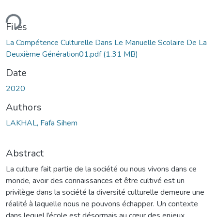
ding...
Files
La Compétence Culturelle Dans Le Manuelle Scolaire De La
Deuxième Génération01.pdf
(1.31 MB)
Date
2020
Authors
LAKHAL, Fafa Sihem
Abstract
La culture fait partie de la société ou nous vivons dans ce
monde, avoir des connaissances et être cultivé est un
privilège dans la société la diversité culturelle demeure une
réalité à laquelle nous ne pouvons échapper. Un contexte
dans lequel l’école est désormais au cœur des enjeux