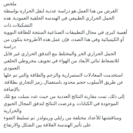
ملخص
الغرض من ھذا العمل ھو دراسة عددیة لنقل الحرارة بواسطة
الحمل الحراري الطبیعي في الھندسة الحلقیة العمودیة. ھذه
التشكیلات ذات
أھمیة كبرى في مجال التطبیقات الصناعیة المنتجة للطاقة النوویة
أو الكیمیائیة وفي ھذا الصدد، فإن عمل ھذه الأطروحة یتكون من
دراسة
الحمل الحراري الحر والمختلط مع التدفق الحراري غیر قابل
للانضغاط ثنائي الأبعاد من الھواء في تجویف مخروطي الحلقي
العمودي.
استخدمت المعادلات لاستمراریة والزخم والطاقة والتي تم حلھا
عن طریق الأسلوب حجم محدود باستعمال رمز التجاري بطلاقة.
بالإضافة
إلى ذلك، تمت مقارنة النتائج العددیة من حیث عدد نسلت مع تلك
الموجودة في الكتابات. وعرضت النتائج لتدفق المجال الحیوي
والحراریة
ومناقشتھا للأعداد مختلفة من رایلي ورینولدز. تم تسلیط الضوء
على تأثیر الھندسة العلاقة بین الشكل والارتفاع .