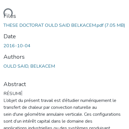
ding...
Files
THESE DOCTORAT OULD SAID BELKACEM.pdf
(7.05 MB)
Date
2016-10-04
Authors
OULD SAID, BELKACEM
Abstract
RÉSUMÉ
L’objet du présent travail est d’étudier numériquement le
transfert de chaleur par convection naturelle au
sein d'une géométrie annulaire verticale. Ces configurations
sont d’un intérêt capital dans le domaine des
applications industrielles ou des systèmes produisant