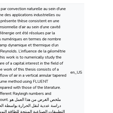
par convection naturelle au sein d'une
ne des applications industrielles ou
a présente thèse consistent en une
ionnelle d’air au sein d’une cavité
’énergie ont été résolues par la
tats numériques en termes de nombre
champ dynamique et thermique d’un
Reynolds. L’influence de la géométrie
his work is to numerically study the
e of a capital interest in the field of
he work of this thesis consists of a
en_US
ow of air in a vertical annular tapered
 volume method using FLUENT
pared with those of the literature.
ifferent Rayleigh numbers and
ملخص الغ
دراسة عددیة لنقل الحرارة بواسطة الح
التطبیقات الصناعیة المنتجة للطاقة النو