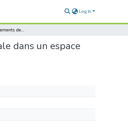
Log In
Etude des écoulements de convection thermosolutale dans un espace annulaire conique vertical
ale dans un espace