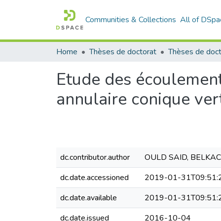
Communities & Collections
All of DSpa
Home
Thèses de doctorat
Thèses de doct
Etude des écoulement
annulaire conique ver
dc.contributor.author
OULD SAID, BELKA
dc.date.accessioned
2019-01-31T09:51:
dc.date.available
2019-01-31T09:51:
dc.date.issued
2016-10-04