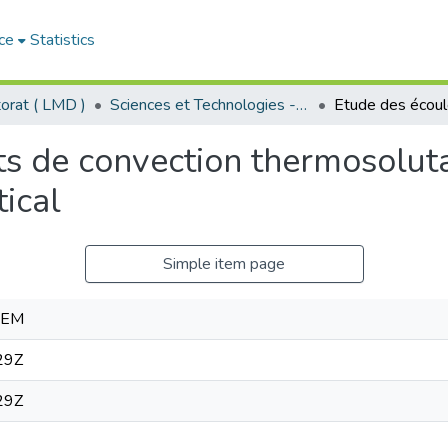
ce
Statistics
orat ( LMD )
Sciences et Technologies - العلوم و التكنولوجيا
s de convection thermosolut
tical
Simple item page
CEM
29Z
29Z