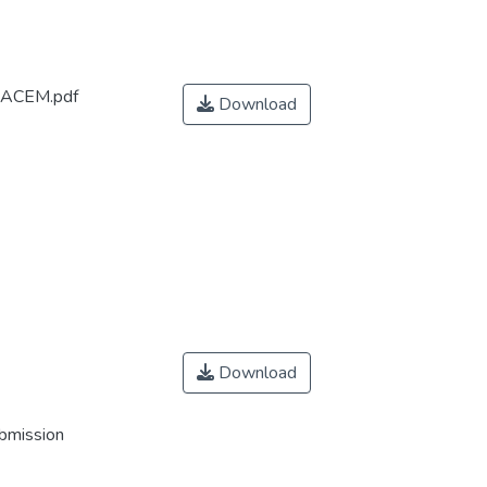
ACEM.pdf
Download
Download
ubmission