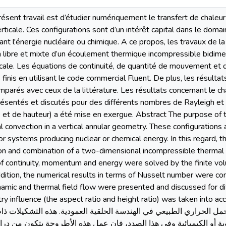
ent travail est d’étudier numériquement le transfert de chaleur 
ticale. Ces configurations sont d’un intérêt capital dans le domai
t l'énergie nucléaire ou chimique. A ce propos, les travaux de l
 libre et mixte d’un écoulement thermique incompressible bidimens
icale. Les équations de continuité, de quantité de mouvement et d
inis en utilisant le code commercial Fluent. De plus, les résul
mparés avec ceux de la littérature. Les résultats concernant le 
ésentés et discutés pour des différents nombres de Rayleigh et 
 et de hauteur) a été mise en exergue. Abstract The purpose of t
l convection in a vertical annular geometry. These configurations ar
 or systems producing nuclear or chemical energy. In this regard, t
on and combination of a two-dimensional incompressible thermal fl
 of continuity, momentum and energy were solved by the finite
dition, the numerical results in terms of Nusselt number were com
ynamic and thermal field flow were presented and discussed for d
ence (the aspect ratio and height ratio) was taken into account. رض من ھذا العمل ھو
مل الحراري الطبیعي في الھندسة الحلقیة العمودیة. ھذه التشكیلات ذ
ویة أو الكیمیائیة وفي ھذا الصدد، فإن عمل ھذه الأطروحة یتكون من در