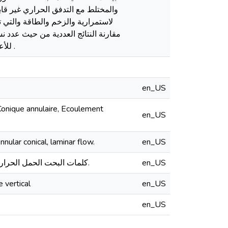
والمختلط مع التدفق الحراري غیر قا
لاستمراریة والزخم والطاقة والتي 
مقارنة النتائج العددیة من حیث عدد ن
للأعداد مختلفة من رایلي ورینولدز. تم تسلیط الضوء على تأثیر الھندسة العلاقة بین الشكل والارتفاع .
en_US
 Conique annulaire, Ecoulement
en_US
nular conical, laminar flow.
en_US
كلمات البحت الحمل الحراري الطبیعي، الحمل مختلط، والمحاكاة العددیة، حجم محدود، المخروطیة حلقي، وتدفق ألصفحي.
en_US
 vertical
en_US
en_US