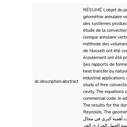
RÉSUMÉ L’objet du prés
géométrie annulaire ver
des systèmes produisan
étude de la convection
conique annulaire vert
méthode des volumes f
de Nusselt ont été co
écoulement ont été pr
(les rapports de forme
heat transfer by natura
industrial applications
dc.description.abstract
study of free convecti
cavity. The equations
commercial code. In ad
The results for the d
Reynolds. The geometry influ
ات أھمیة كبرى في مجال
اسة الحمل الحراري الحر