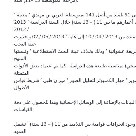
ﻣﺮﺣﻠﺔ اﻟﻤﺘﻮﺳﻄﺔ 13 -11) ﺳﻨﺔ).
وﺗﻢ إﺟﺮاء اﺧﺘﺒﺎرات ﻋﻠﻰ 61 ﺗﻠﻤﻴﺬ ﻣﻦ أﺻﻞ 141 ﺑﻤﺘﻮﺳﻄﺔ اﻟﻌﺮﺑﻲ ﺑﻦ ﻣﻬﻴﺪي ٬ ﻣﻐﻨﻴﺔ ٬
ﺗﻠﻤﺴﺎن ٬ وﻗﺪ ﺗﺮاوﺣﺖ أﻋﻤﺎرﻫﻢ ﻣﺎ ﺑﻴﻦ 11 ) – 13 ﺳﻨﺔ) ﺧﻼل اﻟﺴﻨﺔ اﻟﺪراﺳﻴﺔ ٬ 2013
/ 2012
وذﻟﻚ ﻓﻲ اﻟﻔﺘﺮة اﻟﻤﻤﺘﺪة ﻣﻦ 2013 / 04 / 10 إﻟﻰ ﻏﺎﻳﺔ ٬ 2013 / 05 / 02 واﺧﺘﻴﺮت
ﻋﻴﻨﺔ اﻟﺒﺤﺚ
ﺑﻄﺮﻳﻘﺔ ﻋﺸﻮاﺋﻴﺔ ٬ وذﻟﻚ ﺑﺨﻼف ﻋﻴﻨﺔ اﻟﺒﺤﺚ اﻻﺳﺘﻄﻼﻋﻴﺔ ٬ وﻧﺴﺒﺘﻬﺎ  50 . وﺗﻢ اﺳﺘﺨﺪام
اﻟﻤﻨﻬﺞ
ﻲ) ﻟﻤﻨﺎﺳﺒﺔ ﻃﺒﻴﻌﺔ ﻫﺬﻩ اﻟﺪراﺳﺔ . ﻛﻤﺎ ﺗﻢ اﻋﺘﻤﺎد ﺑﻌﺾ اﻷدوات
اﻟﻤﺘﻤﺜﻠﺔ
ﻓﻲ ﻣﻴﺰان أﻟﺒﻨﺎ ٬ آﻟﺔ ﺗﺼﻮﻳﺮ ٬ ﺟﻬﺎز اﻟﻜﻤﺒﻴﻮﺗﺮ ﻟﺘﺤﻠﻴﻞ اﻟﺼﻮر ٬ ﻣﻴﺰان ﻃﺒﻲ ٬ ﺷﺮﻳﻂ ﻗﻴﺎس
اﻷﻃﻮال
ﻟﺒﻴﺎﻧﺎت ﺑﺎﻹﺿﺎﻓﺔ إﻟﻰ اﻟﻮﺳﺎﺋﻞ اﻹﺣﺼﺎﺋﻴﺔ وﻫﺬا ﻟﻠﺤﺼﻮل ﻋﻠﻰ دﻗﺔ
اﻟﻘﻴﺎﺳﺎت .
وأﻇﻬﺮت اﻟﻨﺘﺎﺋﺞ وﺟﻮد اﻧﺤﺮاﻓﺎت ﻗﻮاﻣﻴﺔ ﺑﻴﻦ اﻟﺘﻼﻣﻴﺬ ﻣﻦ 11 ) – 13 ﺳﻨﺔ) ٬ ﺗﺸﻤﻞ
اﻟﻌﻤﻮد