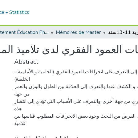
ce
Statistics
Département Éducation Physique et Sportive (EPS)
Mémoires de Master
Abstract
ﻟﻰ اﻟﺘﻌﺮف ﻋﻠﻰ اﻧﺤﺮاﻓﺎت اﻟﻌﻤﻮد اﻟﻔﻘﺮي (اﻟﺠﺎﻧﺒﻴﺔ و اﻷﻣﺎﻣﻴﺔ –
اﻟﺨﻠﻔﻴﺔ)
 و اﻟﻜﺸﻒ ﻋﻨﻬﺎ واﻟﺘﻌﺮف إﻟﻰ اﻟﻌﻼﻗﺔ ﺑﻴﻦ اﻟﻄﻮل واﻟﻮزن واﻟﻌﻤﺮ
ﻣﻦ ﺟﻬﺔ
ﻘﺮي ﻣﻦ ﺟﻬﺔ أﺧﺮى. واﻟﺘﻌﺮف ﻋﻠﻰ اﻷﺳﺒﺎب اﻟﺘﻲ ﺗﺆدي إﻟﻰ اﻧﺘﺸﺎر
ﻫﺬﻩ
ﺬ. اﻟﻔﺮض ﻣﻦ اﻟﺒﺤﺚ وﺟﻮد ﺑﻌﺾ اﻻﻧﺤﺮاﻓﺎت اﻟﻤﻄﻠﻮب ﻗﻴﺎﺳﻬﺎ ﺑﻴﻦ
ﺗﻼﻣﻴﺬ