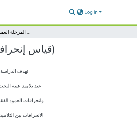
Log In
قياس إنحرافات العمود الفقري لدى تلاميذ المرحلة العمرية 11-13سنة)
قياس إنحرافات العمود الفقري لدى تلاميذ المرحلة العمرية 11-13سنة)
ﺗﻬﺪف اﻟﺪراﺳﺔ إ
ﻋﻨﺪ ﺗﻼﻣﻴﺬ ﻋﻴﻨﺔ اﻟﺒﺤﺚ
واﻧﺤﺮاﻓﺎت اﻟﻌﻤﻮد اﻟﻔ
اﻻﻧﺤﺮاﻓﺎت ﺑﻴﻦ اﻟﺘﻼﻣﻴ