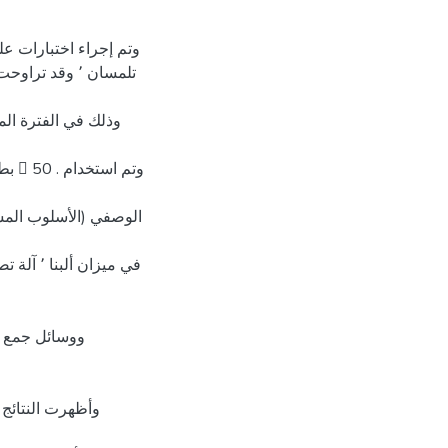
اﻟﻮﺻﻔﻲ (اﻷﺳﻠﻮب اﻟﻤﺴﺤ
ووﺳﺎﺋﻞ ﺟﻤﻊ ا