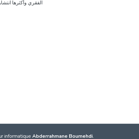
اﻟﻔﻘﺮي وأﻛﺜﺮﻫﺎ اﻧﺘﺸﺎ
ur informatique
Abderrahmane Boumehdi
.