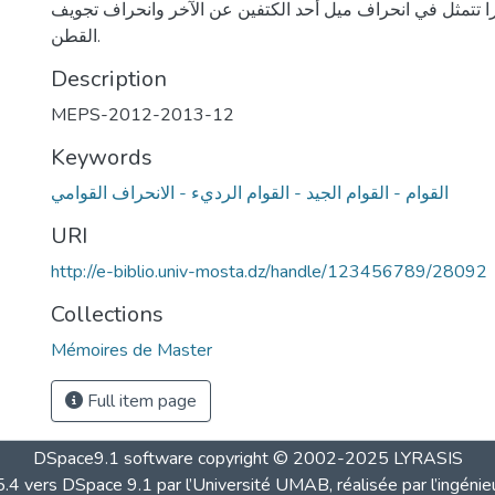
را ﺗﺘﻤﺜﻞ ﻓﻲ اﻧﺤﺮاف ﻣﻴﻞ أﺣﺪ اﻟﻜﺘﻔﻴﻦ ﻋﻦ اﻵﺧﺮ واﻧﺤﺮاف ﺗﺠﻮﻳﻒ
اﻟﻘﻄﻦ.
Description
MEPS-2012-2013-12
Keywords
اﻟﻘﻮام - اﻟﻘﻮام اﻟﺠﻴﺪ - اﻟﻘﻮام اﻟﺮديء - اﻻﻧﺤﺮاف اﻟﻘﻮاﻣﻲ
URI
http://e-biblio.univ-mosta.dz/handle/123456789/28092
Collections
Mémoires de Master
Full item page
DSpace9.1 software copyright © 2002-2025 LYRASIS
4 vers DSpace 9.1 par l’Université UMAB, réalisée par l’ingénie