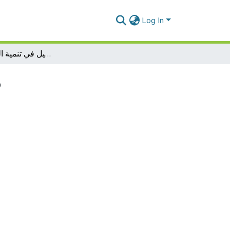
Log In
دور إستراتجية التكوين و التأهيل في تنمية الموا رد البشرية
د