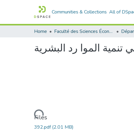
Communities & Collections
All of DSpa
Home
Faculté des Sciences Économiques Commerciales et des Sciences de Gestion
ي تنمية الموا رد البشرية
Loading...
Files
392.pdf
(2.01 MB)