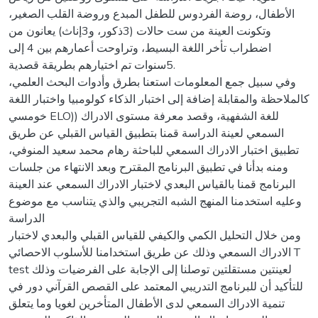
الأطفال، روضة الفردوس للطفل المبدع وروضة القلب الصغير،
وتكونت العينة من ست حالات (3ذكور، و3إناث) يعانون من
اضطراب تأخر اللغة البسيط، وتراوحت أعمارهم بين 4 إلى
5سنوات تم اختيارهم بطريقة قصدية.
وفي سبيل جمع المعلومات استعنا بطرق وأدوات البحث العلمي،
كالملاحظة والمقابلة إضافة إلى اختبار الذكاء كولومبيا واختبار اللغة
خومسي ELO)) للغة الشفهية، وقصد معرفة مستوى الادراك
السمعي لعينة الدراسة قمنا بتطبيق القياس القبلي عن طريق
تطبيق اختبار الادراك السمعي للباحثة رهام محمد سعيد المنوفي،
ومنه بدأنا في تطبيق البرنامج المقترح وبعد الانتهاء من جلسات
البرنامج قمنا بالقياس البعدي لاختبار الادراك السمعي عند العينة
وعليه استخدمنا المنهج الشبه التجريبي والذي يتناسب مع موضوع
الدراسة
ومن خلال التحليل الكمي والكيفي للقياس القبلي والبعدي لاختبار
الادراك السمعي وذلك عن طريق استخدامنا للأسلوب الاحصائي T
test لعينتين مستقلتين توصلنا إلى الإجابة على الفرضيات وذلك
للتأكيد أن للبرنامج التدريبي المعتمد على القصص القرآني دور في
تنمية الادراك السمعي لدى الأطفال المتأخرين لغويا وما يتعلق