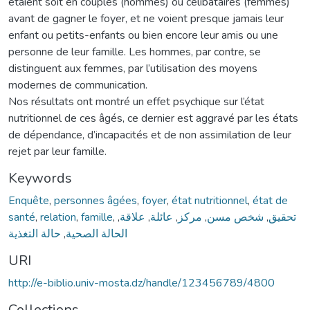
étaient soit en couples (hommes) ou célibataires (femmes)
avant de gagner le foyer, et ne voient presque jamais leur
enfant ou petits-enfants ou bien encore leur amis ou une
personne de leur famille. Les hommes, par contre, se
distinguent aux femmes, par l’utilisation des moyens
modernes de communication.
Nos résultats ont montré un effet psychique sur l’état
nutritionnel de ces âgés, ce dernier est aggravé par les états
de dépendance, d’incapacités et de non assimilation de leur
rejet par leur famille.
Keywords
Enquête
,
personnes âgées
,
foyer
,
état nutritionnel
,
état de
santé
,
relation
,
famille
,
,
علاقة
,
عائلة
,
مركز
,
شخص مسن
,
تحقيق
حالة التغذية
,
الحالة الصحية
URI
http://e-biblio.univ-mosta.dz/handle/123456789/4800
Collections