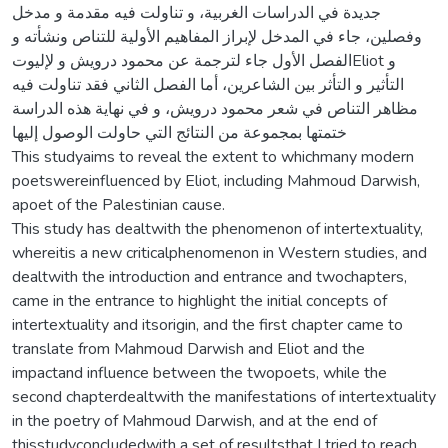
جديدة في الدراسات الغربية، و تناولت فيه مقدمة و مدخل
وفصلين، جاء في المدخل لإبراز المفاهيم الأولية للتناص ونشأته و
الفصل الأول جاء لترجمة عن محمود درويش و لإليوتEliot و
التأثير و التأثر بين الشاعرين، أما الفصل الثاني فقد تناولت فيه
مظاهر التناص في شعر محمود درويش، و في نهاية هذه الدراسة
ختمتها بمجموعة من النتائج التي حاولت الوصول إليها
This studyaims to reveal the extent to whichmany modern
poetswereinfluenced by Eliot, including Mahmoud Darwish,
apoet of the Palestinian cause.
This study has dealtwith the phenomenon of intertextuality,
whereitis a new criticalphenomenon in Western studies, and
dealtwith the introduction and entrance and twochapters,
came in the entrance to highlight the initial concepts of
intertextuality and itsorigin, and the first chapter came to
translate from Mahmoud Darwish and Eliot and the
impactand influence between the twopoets, while the
second chapterdealtwith the manifestations of intertextuality
in the poetry of Mahmoud Darwish, and at the end of
thisstudyconcludedwith a set of resultsthat I tried to reach.