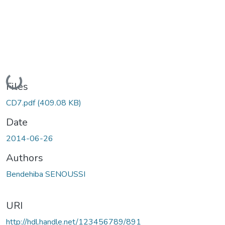
Loading...
Files
CD7.pdf
(409.08 KB)
Date
2014-06-26
Authors
Bendehiba SENOUSSI
URI
http://hdl.handle.net/123456789/891