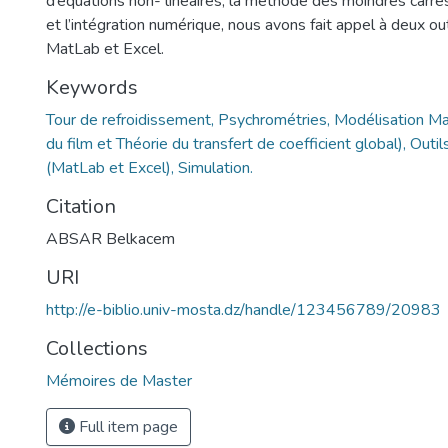
d’équations non- linéaires, la méthode des moindres carré
et l’intégration numérique, nous avons fait appel à deux outi
MatLab et Excel.
Keywords
Tour de refroidissement, Psychrométries, Modélisation M
du film et Théorie du transfert de coefficient global), Outil
(MatLab et Excel), Simulation.
Citation
ABSAR Belkacem
URI
http://e-biblio.univ-mosta.dz/handle/123456789/20983
Collections
Mémoires de Master
Full item page