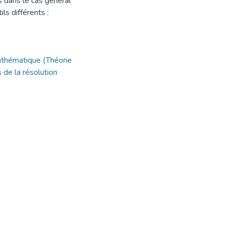
s dans le cas général
ls différents :
athématique (Théorie
s de la résolution