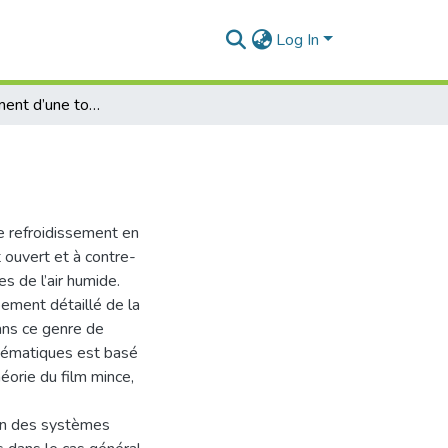
Log In
Dimensionnement d’une tour de refroidissement
de refroidissement en
t ouvert et à contre-
s de l’air humide.
ement détaillé de la
ans ce genre de
hématiques est basé
éorie du film mince,
ion des systèmes