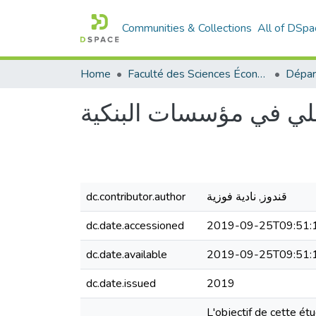
Communities & Collections
All of DSpa
Home
Faculté des Sciences Économiques Commerciales et des Sciences de Gestion
اخلي في مؤسسات البنكية
dc.contributor.author
قندوز, نادية فوزية
dc.date.accessioned
2019-09-25T09:51:
dc.date.available
2019-09-25T09:51:
dc.date.issued
2019
L'objectif de cette ét