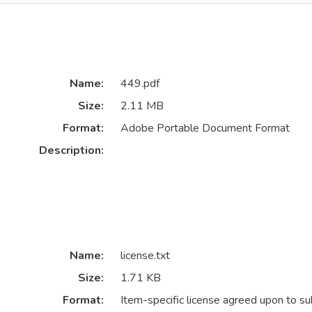
Name:
449.pdf
Size:
2.11 MB
Format:
Adobe Portable Document Format
Description:
Name:
license.txt
Size:
1.71 KB
Format:
Item-specific license agreed upon to s