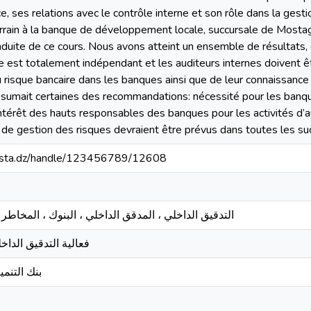
, ses relations avec le contrôle interne et son rôle dans la gest
rain à la banque de développement locale, succursale de Mosta
nduite de ce cours. Nous avons atteint un ensemble de résultats, 
rne est totalement indépendant et les auditeurs internes doivent ê
u risque bancaire dans les banques ainsi que de leur connaissanc
résumait certaines des recommandations: nécessité pour les banqu
intérêt des hauts responsables des banques pour les activités d’au
e de gestion des risques devraient être prévus dans toutes les su
-mosta.dz/handle/123456789/12608
التدقيق الداخلي ، المدقق الداخلي ، البنوك ، المخاطر ال
فعالية التدقيق الدا
بنك التنمية المح