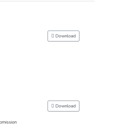
Download
Download
ubmission