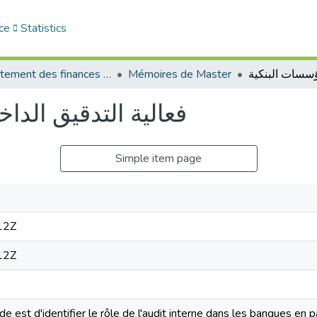
ce
Statistics
Département des finances et de comptabilité
Mémoires de Master
فعالية التدقيق الد
Simple item page
12Z
12Z
ude est d'identifier le rôle de l'audit interne dans les banques en