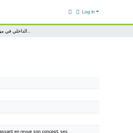
Log In
فعالية التدقيق الداخلي في مؤسسات البنكية
 passant en revue son concept, ses