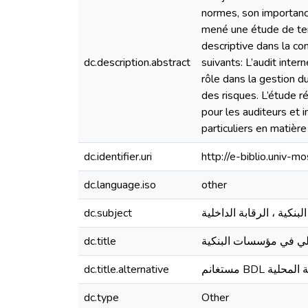
normes, son importance
mené une étude de ter
descriptive dans la co
dc.description.abstract
suivants: L’audit inte
rôle dans la gestion d
des risques. L’étude 
pour les auditeurs et 
particuliers en matièr
dc.identifier.uri
http://e-biblio.univ
dc.language.iso
other
dc.subject
بنكية ، الرقابة الداخلية
dc.title
خلي في مؤسسات البنكية
dc.title.alternative
مستغانم BDL لية
dc.type
Other