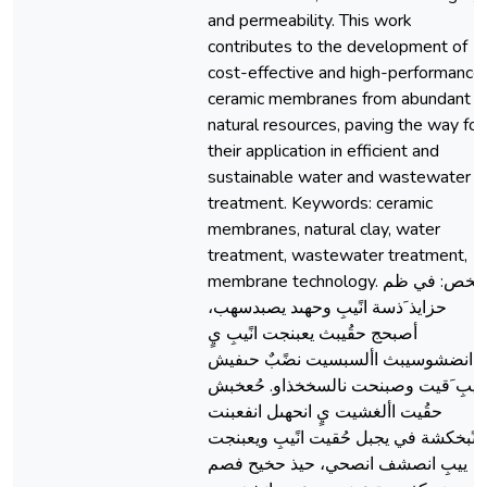
and permeability. This work
contributes to the development of
cost-effective and high-performance
ceramic membranes from abundant
natural resources, paving the way for
their application in efficient and
sustainable water and wastewater
treatment. Keywords: ceramic
membranes, natural clay, water
treatment, wastewater treatment,
membrane technology. ملخص: في ظم
حزايذ َذسة انًيبِ وحهىد يصبدسهب،
أصبحج حقُيبث يعبنجت انًيبِ يٍ
انضشوسيبث األسبسيت نضًبٌ حىفيش
ييبِ َقيت وصبنحت نالسخخذاو. حُعخبش
حقُيت األغشيت يٍ انحهىل انفعبنت
انًبخكشة في يجبل حُقيت انًيبِ ويعبنجت
ييبِ انصشف انصحي، حيذ حخيح فصم