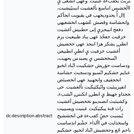
نًهىربث بكفبءة عبنيت. وعهى انشغى يٍ
االَخشبس انىاسع نألغشيت انبىنيًيشيت،
إال أٌ يحذوديخهب في يقبويت انخآكم
وانحشاسة وقصش عًشهب انخشغيهي
دفعج انببحزيٍ إنى حطىيش أغشيت
خزفيت حعخًذ عهى يىاد طبيعيت يزم
انطي.ٍ يشكز هزا انبحذ عهى ححضيش
أغشيت خزفيت يٍ انطيٍ انطبيعي
انًسخخشس يٍ يصبدس يحهيت،
ودساست حؤريش حشكيبت انًىاد انخبو
وعىايم حشكيم انًسبو ودسجبث حشاسة
انخجفيف وانخهبيذ عهى انخصبئص
انفيزيبئيت وانًيكبَيكيت نألغشيت. حى
اسخخذاو خهيظ يٍ انطي،ٍ انكىني،ٍ انُشبء
وكشبىَبث انصىديىو نخحضيش أغشيت
راث قىة ييكبَيكيت عبنيت ويسبييت
dc.description.abstract
يُبسبت حضًٍ كفبءة في انخششيح
واسخذايت في األداء. حشًم انذساست
شاحم جًع وححضيش انًىاد انخبو، حشكيم