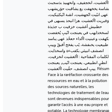
األغشيت، انخجفيف، وانخهبيذ بذسجبث
حشاسة يخخهفت يع يشاقبت حؤريشهب
عهى انبُيت انًجهشيت، انقىة انًيكبَيكيت،
وَفبريت األغشيت. هزا انبحذ يسبهى في
حطىيش أغشيت خزفيت ب جذيذة
السخخذايهب في يعبنجت انًيبِ يُخفضت
نخكهفت وعبنيت األداء حعخًذ عهى يىاسد
طبيعيت يخىفشة، يًب يفخح آفبقً وييبِ
انصشف انبيئي بكفبءة واسخذايت.
الكلمات المفتاحية : األغشيت انخزفيت،
انطيٍ انطبيعي، يعبنجت انًيب،ِ يعبنجت
ييبِ انصشف، حقُيت األغشيت. Résumé :
Face à la raréfaction croissante des
ressources en eau et à la pollution
des sources naturelles, les
technologies de traitement de l’eau
sont devenues indispensables pour
garantir l’accès à une eau propre et
potable. La technologie membranaire