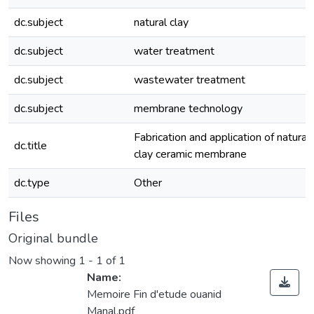
dc.subject
natural clay
dc.subject
water treatment
dc.subject
wastewater treatment
dc.subject
membrane technology
Fabrication and application of natural
dc.title
clay ceramic membrane
dc.type
Other
Files
Original bundle
Now showing
1 - 1 of 1
Name:
Memoire Fin d'etude ouanid
Manal.pdf