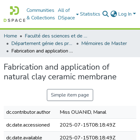
Communities
All of
Statistics
Log In
& Collections
DSpace
Home
Faculté des sciences et de la technologie
Département génie des procédés
Mémoires de Master
Fabrication and application of natural clay ceramic membrane
Fabrication and application of
natural clay ceramic membrane
Simple item page
dc.contributor.author
Miss OUANID, Manal
dc.date.accessioned
2025-07-15T08:18:49Z
dc.date.available
2025-07-15T08:18:49Z