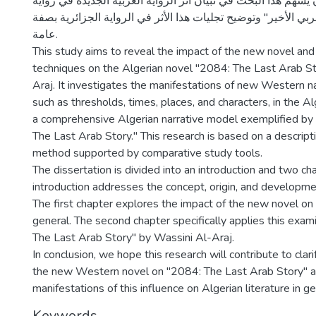
يسهم هذا البحث في تبيان أثر الرواية الغربية الجديدة في رواية
"2084 ي الأخير" وتوضيح تجليات هذا الأثر في الرواية الجزائرية بصفة
عامة.
This study aims to reveal the impact of the new novel an
techniques on the Algerian novel "2084: The Last Arab St
Araj. It investigates the manifestations of new Western na
such as thresholds, times, places, and characters, in the A
a comprehensive Algerian narrative model exemplified by
The Last Arab Story." This research is based on a descripti
method supported by comparative study tools.
The dissertation is divided into an introduction and two ch
introduction addresses the concept, origin, and developme
The first chapter explores the impact of the new novel on A
general. The second chapter specifically applies this exam
The Last Arab Story" by Wassini Al-Araj.
In conclusion, we hope this research will contribute to clari
the new Western novel on "2084: The Last Arab Story" a
manifestations of this influence on Algerian literature in ge
Keywords