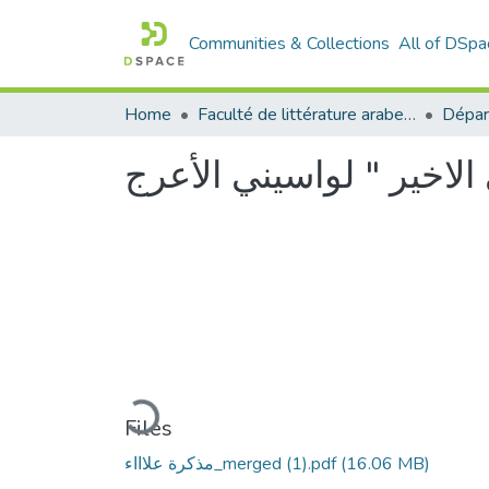
Communities & Collections
All of DSpa
Home
Faculté de littérature arabe et des arts
Loading...
Files
مذكرة علاااء_merged (1).pdf
(16.06 MB)