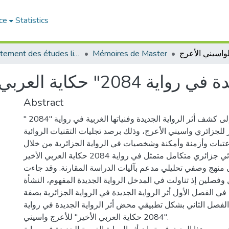
ce
Statistics
Département des études littéraires et critiques
Mémoires de Master
 العربي الاخير " لواسيني الأعرج
Abstract
تهدف هذه الدراسة إلى كشف أثر الرواية الجديدة وفنياتها الغربية في رواية "2084 "
 للجزائري واسيني الأعرج، وذلك برصد تجليات التقنيات الروائية
 عتبات وأزمنة وأمكنة وشخصيات في الرواية الجزائرية من خلال
أنموذج روائي جزائري متكامل متمثل في رواية 2084 حكاية العربي الأخير.
 منهج وصفي تحليلي مدعم بآليات الدراسة المقارنة. وقد جاءت
فصلين إذ تناولت في المدخل الرواية الجديدة المفهوم، النشأة
ي الفصل الأول أثر الرواية الجديدة في الرواية الجزائرية بصفة
لفصل الثاني بشكل تطبيقي محض أثر الرواية الجديدة في رواية
"2084 حكاية العربي الأخير" للأعرج واسيني.