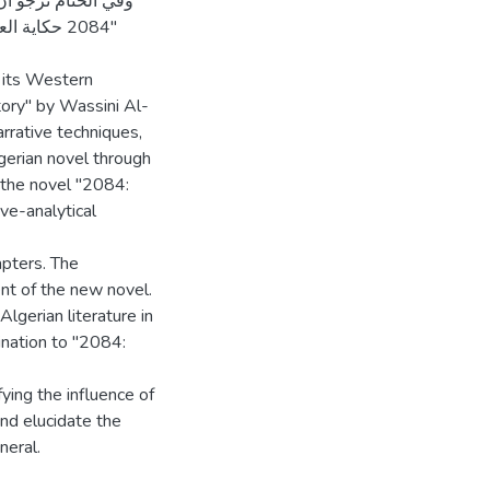
وفي الختام نرجو أن 
حكاية العرب
d its Western
ory" by Wassini Al-
rrative techniques,
lgerian novel through
 the novel "2084:
ve-analytical
apters. The
nt of the new novel.
lgerian literature in
ination to "2084:
fying the influence of
nd elucidate the
neral.