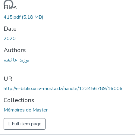
ding...
Files
415.pdf
(5.18 MB)
Date
2020
Authors
بوزيد, عا ئشة
URI
http://e-biblio.univ-mosta.dz/handle/123456789/16006
Collections
Mémoires de Master
Full item page