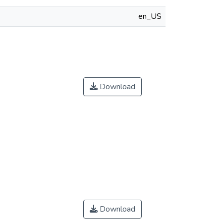
en_US
Download
Download