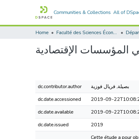
Communities & Collections
All of DSpa
Home
Faculté des Sciences Économiques Commerciales et des Sciences de Gestion
في المؤسسات الإقتصادية
dc.contributor.author
بصيلة, فريال فوزية
dc.date.accessioned
2019-09-22T10:08:
dc.date.available
2019-09-22T10:08:
dc.date.issued
2019
Cette étude a pour obj