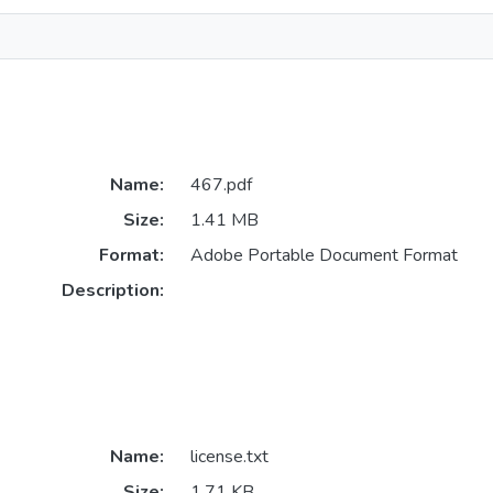
Name:
467.pdf
Size:
1.41 MB
Format:
Adobe Portable Document Format
Description:
Name:
license.txt
Size:
1.71 KB