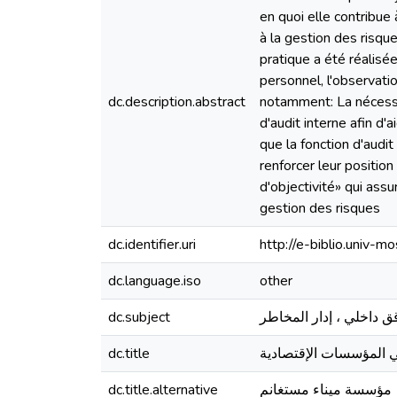
en quoi elle contribue 
à la gestion des risqu
pratique a été réalisée
personnel, l'observati
dc.description.abstract
notamment: La nécessit
d'audit interne afin d'a
que la fonction d'audit
renforcer leur position
d'objectivité» qui assu
gestion des risques
dc.identifier.uri
http://e-biblio.univ
dc.language.iso
other
dc.subject
قق داخلي ، إدار المخاطر
dc.title
ي المؤسسات الإقتصادية
dc.title.alternative
مؤسسة ميناء مستغانم