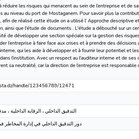
à réduire les risques qui menacent au sein de l’entreprise et de s
es au niveau du port de Mostaganem. Pour savoir plus la contributi
, afin de réalisé cette étude on a utilisé l’ Approche descriptive et
on, ainsi que l'étude de documents . L'étude a débouché sur un 
é de développer une section spéciale sur la gestion des risques 
ider l’entreprise à faire face aux crises et à prendre des décisions 
 interne, qui les aide à développer et à fournir leur potentiel et 
 dans l'institution, Avec un respect au l'auditeur interne et de se
rent sa neutralité, car la direction de l’entreprise est responsab
-mosta.dz/handle/123456789/12471
التدقيق الداخلي ، الرقابة الداخلية ، مد
دور التدقيق الداخلي في إدارة المخاطر ف