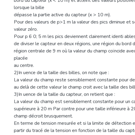
bord du capteur (x < 10 m) et atteint des valeurs positiv
lorsque la bille
dépasse la partie active du capteur (x > 10 m).
Pour des valeurs de p>1 m la valeur des pics diminue et s
valeur zéro.
Pour p 6 0; 5 m les pics deviennent clairement identi able
de diviser le capteur en deux régions, une région du bord 
région centrale de 9 m où la valeur du champ coïncide avec 
placée
au centre.
2)In uence de la taille des billes, on note que :
La valeur du champ reste sensiblement constante pour d
au delà de cette valeur le champ croit avec la taille des bil
3)In uence de la taille du capteur, on retient que :
La valeur du champ est sensiblement constante pour un ca
supérieure à 20 m Par contre pour une taille inférieure à 2
champ décroit brusquement.
En terme de tension mesurée et si la limite de détection 
partir du tracé de la tension en fonction de la taille du cap