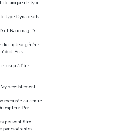
bille unique de type
 (de type Dynabeads
-D et Nanomag-D-
e du capteur génère
réduit. En s
ge jusqu à être
e Vy sensiblement
ion mesurée au centre
du capteur. Par
les peuvent être
e par di¤érentes