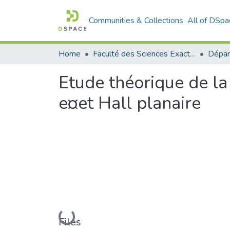
Communities & Collections
All of DSpa
Home
Faculté des Sciences Exactes et de l'Informatique
Dépar
Etude théorique de la
e¤et Hall planaire
Loading...
Files