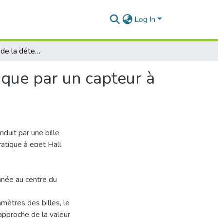
Log In
Etude théorique de la détection d une bille magnétique par un capteur à e¤et Hall planaire
ique par un capteur à
duit par une bille
ratique à e¤et Hall
nnée au centre du
ètres des billes, le
 approche de la valeur