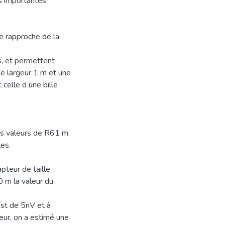
es importantes
e rapproche de la
s, et permettent
de largeur 1 m et une
celle d une bille
es valeurs de R61 m,
les.
pteur de taille
0 m la valeur du
est de 5nV et à
teur, on a estimé une