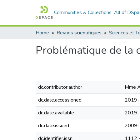
Communities & Collections
All of DSpa
Home
Revues scientifiques
Problématique de la c
dc.contributor.author
Mme A
dc.date.accessioned
2019-
dc.date.available
2019-
dc.date.issued
2009-
dc.identifier.issn
1112 