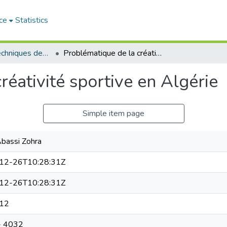
ce
Statistics
Sciences et Techniques des Activités Physiques et Sportives (RISTAPS)
Problématique de la créativité sportive en Algérie
réativité sportive en Algérie
Simple item page
bassi Zohra
12-26T10:28:31Z
12-26T10:28:31Z
12
- 4032