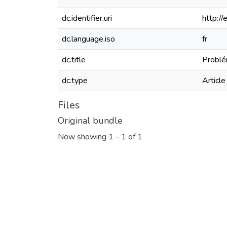
dc.identifier.uri
http:/
dc.language.iso
fr
dc.title
Problém
dc.type
Article
Files
Original bundle
Now showing
1 - 1 of 1