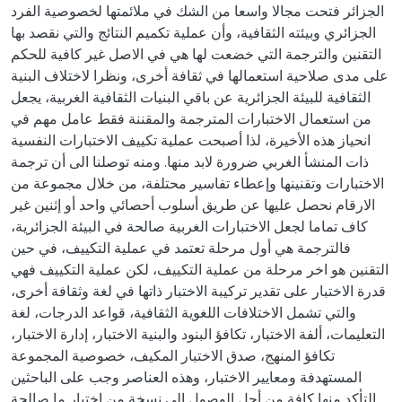
الجزائر فتحت مجالا واسعا من الشك في ملائمتها لخصوصية الفرد
الجزائري وبيئته الثقافية، وأن عملية تكميم النتائج والتي نقصد بها
التقنين والترجمة التي خضعت لها هي في الاصل غير كافية للحكم
على مدى صلاحية استعمالها في ثقافة أخرى، ونظرا لاختلاف البنية
الثقافية للبيئة الجزائرية عن باقي البنيات الثقافية الغربية، يجعل
من استعمال الاختبارات المترجمة والمقننة فقط عامل مهم في
انحياز هذه الأخيرة، لذا أصبحت عملية تكييف الاختبارات النفسية
ذات المنشأ الغربي ضرورة لابد منها. ومنه توصلنا الى أن ترجمة
الاختبارات وتقنينها وإعطاء تفاسير محتلفة، من خلال مجموعة من
الارقام نحصل عليها عن طريق أسلوب أحصائي واحد أو إثنين غير
كاف تماما لجعل الاختبارات الغربية صالحة في البيئة الجزائرية،
فالترجمة هي أول مرحلة تعتمد في عملية التكييف، في حين
التقنين هو اخر مرحلة من عملية التكييف، لكن عملية التكييف فهي
قدرة الاختبار على تقدير تركيبة الاختبار ذاتها في لغة وثقافة أخرى،
والتي تشمل الاختلافات اللغوية الثقافية، قواعد الدرجات، لغة
التعليمات، ألفة الاختبار، تكافؤ البنود والبنية الاختبار، إدارة الاختبار،
تكافؤ المنهج، صدق الاختبار المكيف، خصوصية المجموعة
المستهدفة ومعايير الاختبار، وهذه العناصر وجب على الباحثين
التأكد منها كافة من أجل الوصول الى نسخة من اختبار ما صالحة