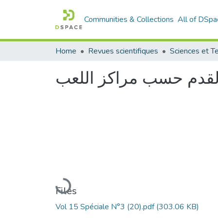
Communities & Collections
All of DSpa
Home
Revues scientifiques
 القدم حسب مراكز اللعب
Loading...
Files
Vol 15 Spéciale N°3 (20).pdf
(303.06 KB)