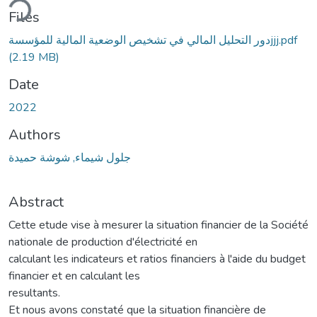
ding...
Files
دور التحليل المالي في تشخيص الوضعية المالية للمؤسسةjjj.pdf
(2.19 MB)
Date
2022
Authors
جلول شيماء, شوشة حميدة
Abstract
Cette etude vise à mesurer la situation financier de la Société
nationale de production d'électricité en
calculant les indicateurs et ratios financiers à l'aide du budget
financier et en calculant les
resultants.
Et nous avons constaté que la situation financière de