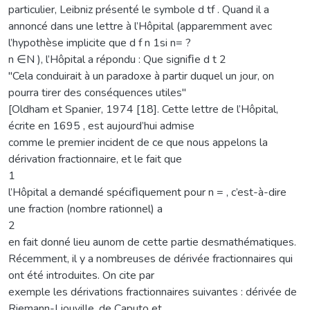
particulier, Leibniz présenté le symbole d tf . Quand il a
annoncé dans une lettre à l’Hôpital (apparemment avec
l’hypothèse implicite que d f n 1si n= ?
n ∈N ), l’Hôpital a répondu : Que signiﬁe d t 2
"Cela conduirait à un paradoxe à partir duquel un jour, on
pourra tirer des conséquences utiles"
[Oldham et Spanier, 1974 [18]. Cette lettre de l’Hôpital,
écrite en 1695 , est aujourd’hui admise
comme le premier incident de ce que nous appelons la
dérivation fractionnaire, et le fait que
1
l’Hôpital a demandé spéciﬁquement pour n = , c’est-à-dire
une fraction (nombre rationnel) a
2
en fait donné lieu aunom de cette partie desmathématiques.
Récemment, il y a nombreuses de dérivée fractionnaires qui
ont été introduites. On cite par
exemple les dérivations fractionnaires suivantes : dérivée de
Riemann-Liouville, de Caputo et