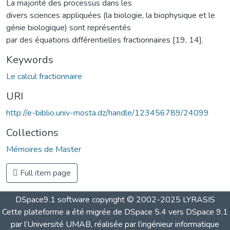
La majorité des processus dans les
divers sciences appliquées (la biologie, la biophysique et le
génie biologique) sont représentés
par des équations différentielles fractionnaires [19, 14].
Keywords
Le calcul fractionnaire
URI
http://e-biblio.univ-mosta.dz/handle/123456789/24099
Collections
Mémoires de Master
Full item page
DSpace9.1 software copyright © 2002-2025 LYRASIS
Cette plateforme a été migrée de DSpace 5.4 vers DSpace 9.1
par l’Université UMAB, réalisée par l’ingénieur informatique