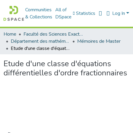
Communities
All of
Statistics
Log In
& Collections
DSpace
Home
Faculté des Sciences Exactes et de l'Informatique
Département des mathématiques et informatique
Mémoires de Master
Etude d'une classe d'équations différentielles d'ordre fractionnaires
Etude d'une classe d'équations
différentielles d'ordre fractionnaires
Loading...