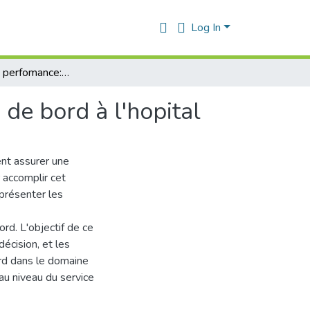
Log In
Pilotage de la perfomance:Réalisation d'un tableau de bord à l'hopital
de bord à l'hopital
ent assurer une
 accomplir cet
 présenter les
ord. L'objectif de ce
décision, et les
rd dans le domaine
au niveau du service