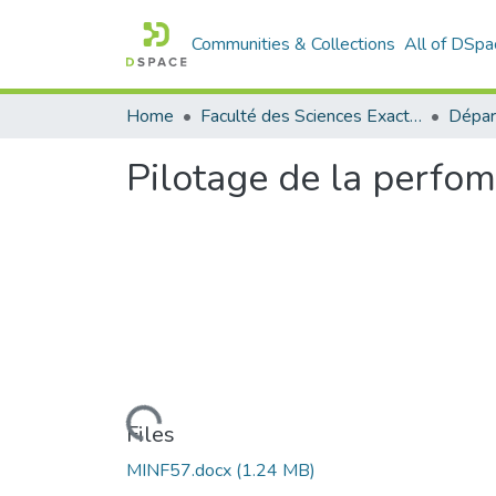
Communities & Collections
All of DSpa
Home
Faculté des Sciences Exactes et de l'Informatique
Pilotage de la perfom
Loading...
Files
MINF57.docx
(1.24 MB)