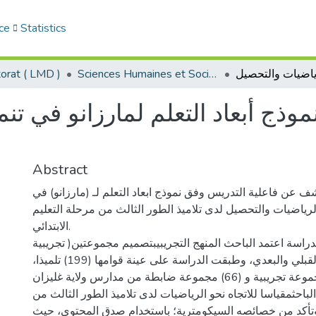
ce
Statistics
Sciences Humaines et Sociales - العلوم الإنسانية والاجتماعية
orat ( LMD )
وذج أبعاد التعلم لمارزانو في تنمي
Abstract
 عن فاعلية التدريس وفق نموذج ابعاد التعلم لـ (مارزانو) في
 الرياضيات والتحصيل لدى تلاميذ الطور الثالث من مرحلة التعليم
الابتدائي.
اسة اعتمد الباحث المنهج التجريبيبتصميم مجموعتين( تجريبية
وضابطة) مع القياس القبلي والبعدي، وطبقت الدراسة على عينة قوامها (199) تلميذا،
منها (133) مجموعة تجريبية و (66) مجموعة ضابطة من مدارس ولاية غليزان.
لباحثمقياسا للاتجاه نحو الرياضيات لدى تلاميذ الطور الثالث من
، وتأكد من خصائصه السيكومترية؛ باستخدام صدق المحتوى، حيث