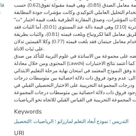
فاع
بلغت قيمة معامل الصدق (0.85)، وهي قيمة مقبولة تفوق(0.62) حسب (Lawshe) ،
4
خدام التحليل العاملي التوكيدي وكانت مؤشرات جودة المطابقة
 المؤشرات، وصدق المقارنة الطرفية بلغت قيمة اختبار "ت"
(36.55) عند درجة الحرية (210) وهي قيمة دالة عند المستوى (0.01)، أما الثبات فقد
تمّ حسابه عن طريق معامل الفا لكرونباخ وبلغت قيمته (0.81)، والثبات بطريقة
التجزئة النصفية باستخدام معامل جيتمان فقد بلغت قيمته (0.77) وكلا القيمتين تدلان
على ثبات الاداة.
رضه على مجموعة من الاساتذة في علوم التربية للتأكد من صدق
المحتوى ومن خلال معادلة (Lawchi) اثبت صلاحيته، كما أعتمد نتائج الاختبارات
 وفق النموذج المعتمد في امتحان نهاية مرحلة التعليم الابتدائي.
الى: عدم وجود فروق ذات دلالة احصائية بين متوسطات درجات
درجات المجموعة التجريبية على الاختبار التحصيلي القبلي في
جود فروق ذات دلالة احصائية بين متوسطات درجات المجموعة
Keywords
التدريس ؛ نموذج أبعاد التعلم لمارزانو ؛ الرياضيات ؛التحصيل
URI