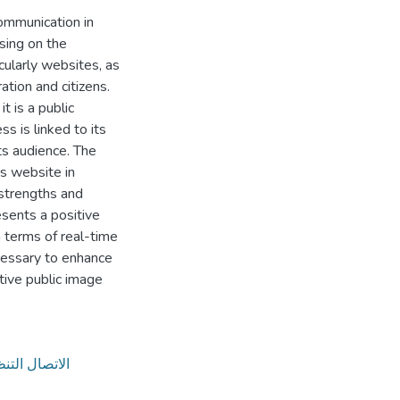
ommunication in
using on the
ularly websites, as
ation and citizens.
 is a public
ss is linked to its
ts audience. The
s website in
 strengths and
sents a positive
n terms of real-time
necessary to enhance
tive public image
الاتصال التن