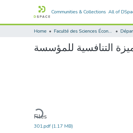
Communities & Collections
All of DSpa
Home
Faculté des Sciences Économiques Commerciales et des Sciences de Gestion
ميزة التنافسية للمؤسسة
Loading...
Files
301.pdf
(1.17 MB)