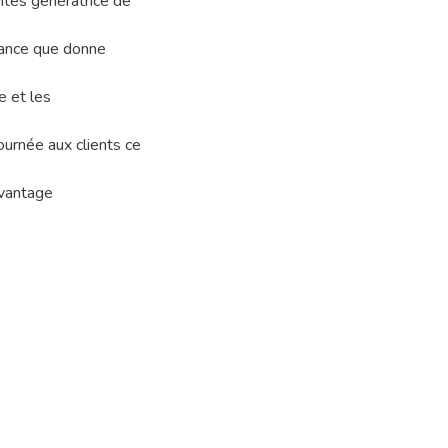
vités génératrice de
tance que donne
e et les
fournée aux clients ce
avantage