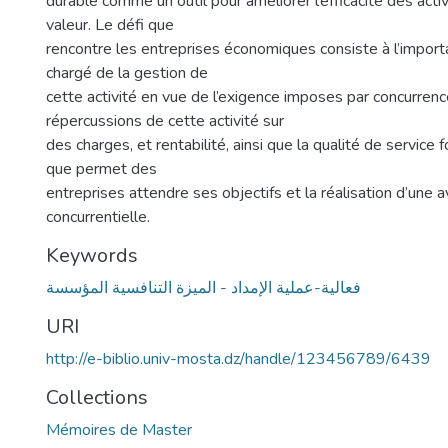
durable comme un outil pour améliorer l’efficacité des acti
valeur. Le défi que
rencontre les entreprises économiques consiste à l’impor
chargé de la gestion de
cette activité en vue de l’exigence imposes par concurrenc
répercussions de cette activité sur
des charges, et rentabilité, ainsi que la qualité de service 
que permet des
entreprises attendre ses objectifs et la réalisation d’une 
concurrentielle.
Keywords
فعالية-عملية الإمداد - الميزة التنافسية المؤسسة
URI
http://e-biblio.univ-mosta.dz/handle/123456789/6439
Collections
Mémoires de Master