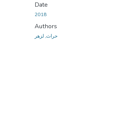
Date
2018
Authors
حراث, لزهر