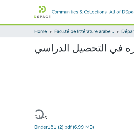
Communities & Collections
All of DSpa
Home
Faculté de littérature arabe et des arts
ثره في التحصيل الدراسي
Loading...
Files
Binder181 (2).pdf
(6.99 MB)