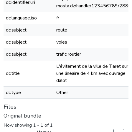
dc.identifier.uri
mosta.dz/handle/123456789/2886
dc.language.iso
fr
dc.subject
route
dc.subject
voies
dc.subject
trafic routier
L'évitement de la ville de Tiaret sur
dc.title
une linéaire de 4 km avec ouvrage
dalot
dc.type
Other
Files
Original bundle
Now showing
1 - 1 of 1