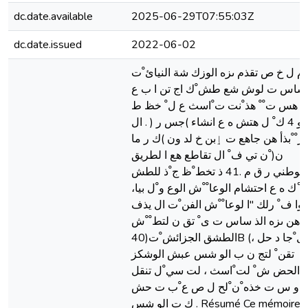
dc.date.available
2025-06-29T07:55:03Z
dc.date.issued
2022-06-02
م ل خ ص تقذم ىزه الوزك شة النيائ ْت
ساس ت لوش شع طش ْك اج تن ا ب ع
 ْ هس ت ْ ْ هذ ْنت ت ْاسث ع ل ْ خظ ط
ْلو 4 ك ْ ل هتش ه ع انشاء )جس ر ( . ال
ز ْ ْبذأ هن جاهع ت ٳبن خ لد ون )ك ر ما
ن( ْن تي ف ْ ال تقاطع هع ا لطريق
الوطني ر ق م .41 ذ تخط ْظ ج ْذ للطش
ْك ه ع احتشام الوعا ْ ْش الوع و ْل بيا،
بوا ف ْ رلك "ا لوعا ْ ْش الفن ْت ال يذف
هن ىزه الذ ساس ت ى ْ تق ن لتط ْ ْش
الطشق الجزائش ْت(40B (، إل ْجا د حل
تقن ْ لتج ن ب الو شس عبش الوشكز
الحض ش ْ لت ْاسث ، لت سي ْل تنقل
ل و س ت خذه ْن ْلح ل ص ع ْب ت حش
ك ت الو شس . Résumé Ce mémoire