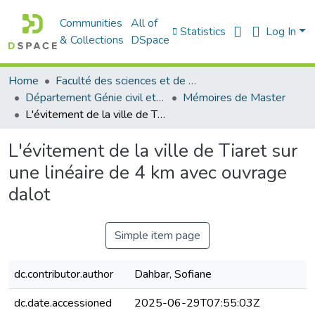
Communities
All of
Statistics
Log In
& Collections
DSpace
Home
Faculté des sciences et de la technologie
Département Génie civil et Architecture
Mémoires de Master
L'évitement de la ville de Tiaret sur une linéaire de 4 km avec ouvrage dalot
L'évitement de la ville de Tiaret sur
une linéaire de 4 km avec ouvrage
dalot
Simple item page
dc.contributor.author
Dahbar, Sofiane
dc.date.accessioned
2025-06-29T07:55:03Z