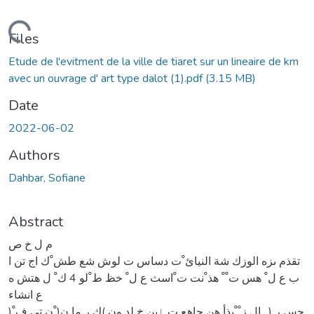
Loading...
Files
Etude de l'evitment de la ville de tiaret sur un lineaire de km
avec un ouvrage d' art type dalot (1).pdf
(3.15 MB)
Date
2022-06-02
Authors
Dahbar, Sofiane
Abstract
م ل خ ص
تقذم ىزه الوزك شة النيائ ْت دساس ت لوش شع طش ْك اج تن ا
ب ع ل ْ هس ت ْ ْ هذ ْنت ت ْاسث ع ل ْ خظ ط ْلو 4 ك ْ ل هتش ه
ع انشاء
)جس ر ( . ال ز ْ ْبذأ هن جاهع ت ٳبن خ لد ون )ك ر ما ن( ْن تي ف ْ