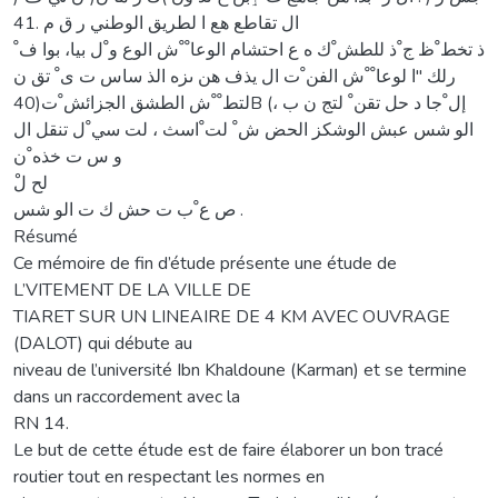
ال تقاطع هع ا لطريق الوطني ر ق م .41
ذ تخط ْظ ج ْذ للطش ْك ه ع احتشام الوعا ْ ْش الوع و ْل بيا، بوا ف ْ
رلك "ا لوعا ْ ْش الفن ْت ال يذف هن ىزه الذ ساس ت ى ْ تق ن
لتط ْ ْش الطشق الجزائش ْت(40B (، إل ْجا د حل تقن ْ لتج ن ب
الو شس عبش الوشكز الحض ش ْ لت ْاسث ، لت سي ْل تنقل ال
و س ت خذه ْن
ص ع ْب ت حش ك ت الو شس .
Résumé
Ce mémoire de fin d’étude présente une étude de
L’VITEMENT DE LA VILLE DE
TIARET SUR UN LINEAIRE DE 4 KM AVEC OUVRAGE
(DALOT) qui débute au
niveau de l’université Ibn Khaldoune (Karman) et se termine
dans un raccordement avec la
RN 14.
Le but de cette étude est de faire élaborer un bon tracé
routier tout en respectant les normes en