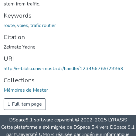
stem from traffic.
Keywords
route
,
voies
,
trafic routier
Citation
Zelmate Yacine
URI
http://e-biblio.univ-mosta.dz/handle/123456789/28869
Collections
Mémoires de Master
Full item page
DSpace9.1 software copyright © 2002-2025 LYRASIS
Cette plateforme a été migrée de DSpace 5.4 vers DSpace 9.1
par l’Université UMAB, réalisée par l’ingénieur informatique